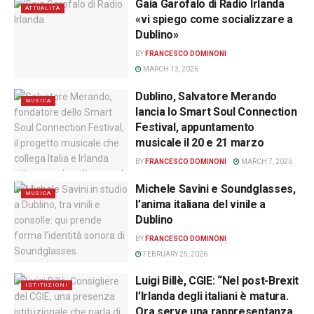
Gaia Garofalo di Radio Irlanda
ATTUALITÀ
«vi spiego come socializzare a
Dublino»
BY
FRANCESCO DOMINONI
MARCH 13, 2026
Dublino, Salvatore Merando
MUSICA
lancia lo Smart Soul Connection
Festival, appuntamento
musicale il 20 e 21 marzo
BY
FRANCESCO DOMINONI
MARCH 7, 2026
Michele Savini e Soundglasses,
MUSICA
l’anima italiana del vinile a
Dublino
BY
FRANCESCO DOMINONI
FEBRUARY 25, 2026
Luigi Billè, CGIE: “Nel post-Brexit
ISTITUZIONI
l’Irlanda degli italiani è matura.
Ora serve una rappresentanza