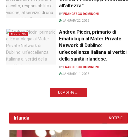
all’altezza”
BY
FRANCESCO DOMINONI
JANUARY 22, 2026
Andrea Piccin, primario di
MEDICINA
Ematologia al Mater Private
Network di Dublino:
un’eccellenza italiana ai vertici
della sanità irlandese.
BY
FRANCESCO DOMINONI
JANUARY 11, 2026
LOADING...
Irlanda
NOTIZIE