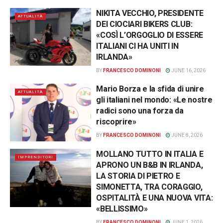
NIKITA VECCHIO, PRESIDENTE
ATTUALITÀ
DEI CIOCIARI BIKERS CLUB:
«COSÌ L’ORGOGLIO DI ESSERE
ITALIANI CI HA UNITI IN
IRLANDA»
BY
FRANCESCO DOMINONI
JUNE 16, 2026
Mario Borza e la sfida di unire
ATTUALITÀ
gli italiani nel mondo: «Le nostre
radici sono una forza da
riscoprire»
BY
FRANCESCO DOMINONI
JUNE 8, 2026
MOLLANO TUTTO IN ITALIA E
IMPRENDITORI
APRONO UN B&B IN IRLANDA,
LA STORIA DI PIETRO E
SIMONETTA, TRA CORAGGIO,
OSPITALITÀ E UNA NUOVA VITA:
«BELLISSIMO»
BY
FRANCESCO DOMINONI
JUNE 1, 2026