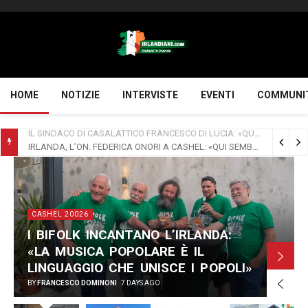
HOME
NOTIZIE
INTERVISTE
EVENTI
COMMUNI
IRLANDA, L’ON. FEDERICA ONORI A CASHEL: «QUI SEMBRA DI ESSERE IN ITALIA». CULTURA E MEMORIA RAFFORZANO IL PONTE TRA I DUE PAESI
CASHEL 20026
I BIFOLK INCANTANO L’IRLANDA:
«LA MUSICA POPOLARE È IL
LINGUAGGIO CHE UNISCE I POPOLI»
BY
FRANCESCO DOMINONI
7 DAYS AGO