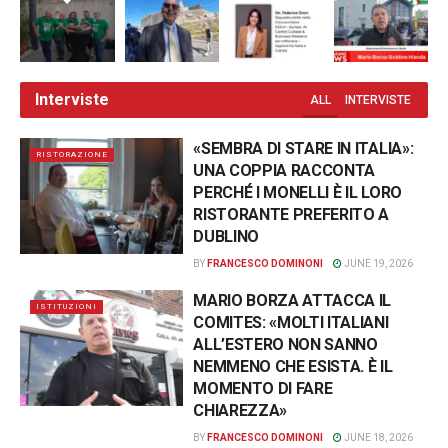
Interviste
ALL
INTERVISTE
«SEMBRA DI STARE IN ITALIA»:
RISTORAZIONE
UNA COPPIA RACCONTA
PERCHÉ I MONELLI È IL LORO
RISTORANTE PREFERITO A
DUBLINO
BY
FRANCESCO DOMINONI
JUNE 19, 2026
MARIO BORZA ATTACCA IL
ISTITUZIONI
COMITES: «MOLTI ITALIANI
ALL’ESTERO NON SANNO
NEMMENO CHE ESISTA. È IL
MOMENTO DI FARE
CHIAREZZA»
BY
FRANCESCO DOMINONI
JUNE 18, 2026