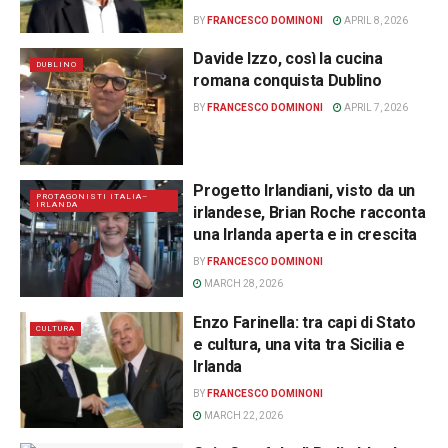
BY
FRANCESCO DOMINONI
APRIL 8, 2026
Davide Izzo, così la cucina
DUBLINO
romana conquista Dublino
BY
FRANCESCO DOMINONI
APRIL 7, 2026
Progetto Irlandiani, visto da un
PROTAGONISTI ITALIA–
IRLANDA
irlandese, Brian Roche racconta
una Irlanda aperta e in crescita
BY
FRANCESCO DOMINONI
MARCH 28, 2026
Enzo Farinella: tra capi di Stato
CULTURA
e cultura, una vita tra Sicilia e
Irlanda
BY
FRANCESCO DOMINONI
MARCH 22, 2026