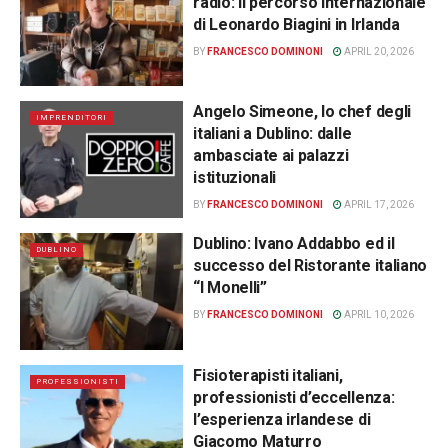
radio: il percorso internazionale
di Leonardo Biagini in Irlanda
BY
FRANCESCO DOMINONI
APRIL 20, 2026
Angelo Simeone, lo chef degli
IMPRENDITORI
italiani a Dublino: dalle
ambasciate ai palazzi
istituzionali
BY
FRANCESCO DOMINONI
APRIL 17, 2026
Dublino: Ivano Addabbo ed il
DUBLINO
successo del Ristorante italiano
“I Monelli”
BY
FRANCESCO DOMINONI
APRIL 10, 2026
Fisioterapisti italiani,
PROFESSIONISTI
professionisti d’eccellenza:
l’esperienza irlandese di
Giacomo Maturro