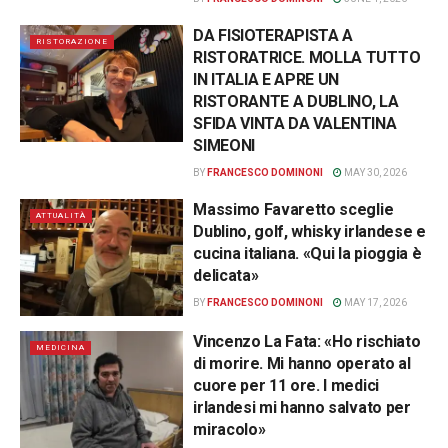
DA FISIOTERAPISTA A
RISTORAZIONE
RISTORATRICE. MOLLA TUTTO
IN ITALIA E APRE UN
RISTORANTE A DUBLINO, LA
SFIDA VINTA DA VALENTINA
SIMEONI
BY
FRANCESCO DOMINONI
MAY 30, 2026
Massimo Favaretto sceglie
ATTUALITÀ
Dublino, golf, whisky irlandese e
cucina italiana. «Qui la pioggia è
delicata»
BY
FRANCESCO DOMINONI
MAY 17, 2026
Vincenzo La Fata: «Ho rischiato
MEDICINA
di morire. Mi hanno operato al
cuore per 11 ore. I medici
irlandesi mi hanno salvato per
miracolo»