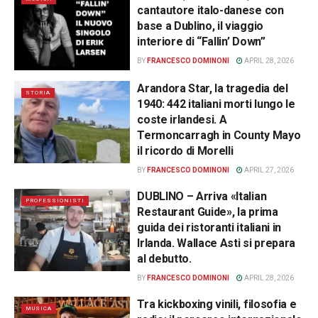
cantautore italo-danese con
base a Dublino, il viaggio
interiore di “Fallin’ Down”
BY
FRANCESCO DOMINONI
APRIL 28, 2026
Arandora Star, la tragedia del
STORIA
1940: 442 italiani morti lungo le
coste irlandesi. A
Termoncarragh in County Mayo
il ricordo di Morelli
BY
FRANCESCO DOMINONI
APRIL 27, 2026
DUBLINO – Arriva «Italian
PROFESSIONISTI
Restaurant Guide», la prima
guida dei ristoranti italiani in
Irlanda. Wallace Asti si prepara
al debutto.
BY
FRANCESCO DOMINONI
APRIL 28, 2026
Tra kickboxing vinili, filosofia e
MUSICA