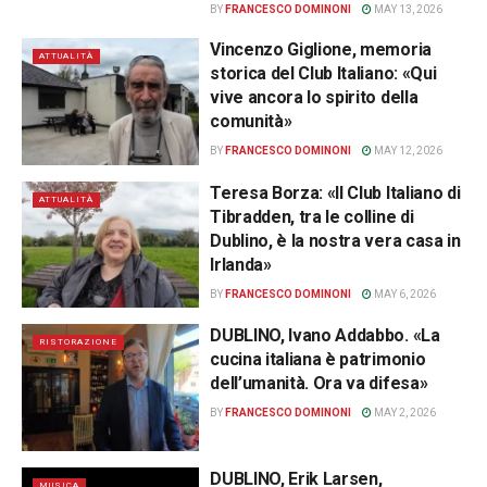
BY
FRANCESCO DOMINONI
MAY 13, 2026
Vincenzo Giglione, memoria
ATTUALITÀ
storica del Club Italiano: «Qui
vive ancora lo spirito della
comunità»
BY
FRANCESCO DOMINONI
MAY 12, 2026
Teresa Borza: «Il Club Italiano di
ATTUALITÀ
Tibradden, tra le colline di
Dublino, è la nostra vera casa in
Irlanda»
BY
FRANCESCO DOMINONI
MAY 6, 2026
DUBLINO, Ivano Addabbo. «La
RISTORAZIONE
cucina italiana è patrimonio
dell’umanità. Ora va difesa»
BY
FRANCESCO DOMINONI
MAY 2, 2026
DUBLINO, Erik Larsen,
MUSICA