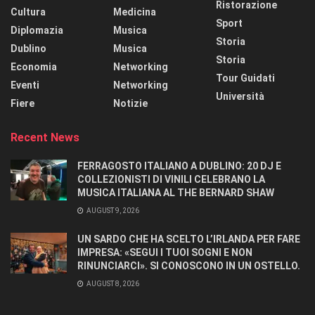
Ristorazione
Cultura
Medicina
Sport
Diplomazia
Musica
Storia
Dublino
Musica
Storia
Economia
Networking
Tour Guidati
Eventi
Networking
Università
Fiere
Notizie
Recent News
FERRAGOSTO ITALIANO A DUBLINO: 20 DJ E
COLLEZIONISTI DI VINILI CELEBRANO LA
MUSICA ITALIANA AL THE BERNARD SHAW
AUGUST 9, 2026
UN SARDO CHE HA SCELTO L’IRLANDA PER FARE
IMPRESA: «SEGUI I TUOI SOGNI E NON
RINUNCIARCI». SI CONOSCONO IN UN OSTELLO.
AUGUST 8, 2026