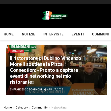
HOME
NOTIZIE
INTERVISTE
EVENTI
COMMUNIT
DUBLINO
Il ristoratore di Dublino Vincenzo
Morelli sostiene la Pizza
Connection: «Pronto a ospitare
eventi di networking nel mio
ristorante»
BY
FRANCESCO DOMINONI
APRIL 7, 2026
Home
Category
Community
Networking