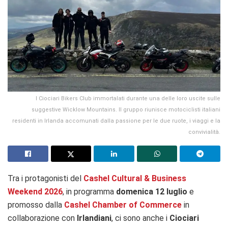
I Ciociari Bikers Club immortalati durante una delle loro uscite sulle
suggestive Wicklow Mountains. Il gruppo riunisce motociclisti italiani
residenti in Irlanda accomunati dalla passione per le due ruote, i viaggi e la
convivialità.
Tra i protagonisti del
Cashel Cultural & Business
Weekend 2026
, in programma
domenica 12 luglio
e
promosso dalla
Cashel Chamber of Commerce
in
collaborazione con
Irlandiani
, ci sono anche i
Ciociari