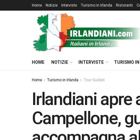
Home
Notizie
Interviste
Turismo in Irlanda
Ristoranti
C
HOME
NOTIZIE
INTERVISTE
TURISMO IN
Home
Turismo in Irlanda
Tour Guidati
Irlandiani apre 
Campellone, gui
accompagna all