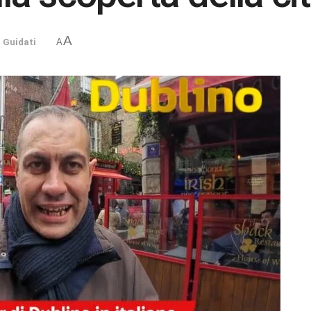
A
 Guidati
A