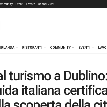
ommunity
Eventi
Lavoro
Cashel 2026
 IRLANDA
RISTORANTI
COMMUNITY
EVENTI
LAVO
al turismo a Dublino:
da italiana certifica
a scoperta della cit