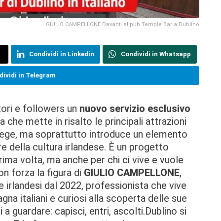
GIULIO CAMPELLONE Davanti al pub Temple Bar a Dublino
Condividi in Linkedin
Condividi in Whatsapp
ividi in Telegram
tori e followers un
nuovo servizio esclusivo
iva che mette in risalto le principali attrazioni
ollege, ma soprattutto introduce un elemento
re della cultura irlandese. È un progetto
prima volta, ma anche per chi ci vive e vuole
n forza la figura di
GIULIO CAMPELLONE
,
ide irlandesi dal 2022, professionista che vive
a italiani e curiosi alla scoperta delle sue
i a guardare: capisci, entri, ascolti.Dublino si