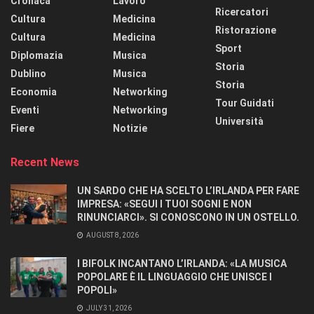
Cronaca
Lavoro
Ricercatori
Cultura
Medicina
Ristorazione
Cultura
Medicina
Sport
Diplomazia
Musica
Storia
Dublino
Musica
Storia
Economia
Networking
Tour Guidati
Eventi
Networking
Università
Fiere
Notizie
Recent News
UN SARDO CHE HA SCELTO L’IRLANDA PER FARE
IMPRESA: «SEGUI I TUOI SOGNI E NON
RINUNCIARCI». SI CONOSCONO IN UN OSTELLO.
AUGUST 8, 2026
I BIFOLK INCANTANO L’IRLANDA: «LA MUSICA
POPOLARE È IL LINGUAGGIO CHE UNISCE I
POPOLI»
JULY 31, 2026