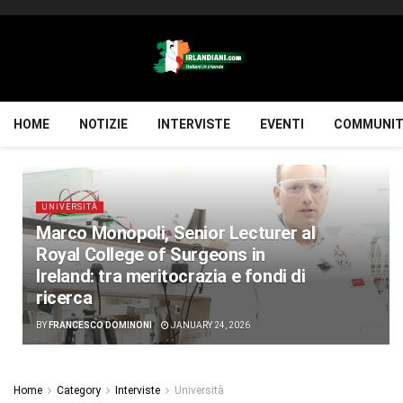
HOME
NOTIZIE
INTERVISTE
EVENTI
COMMUNIT
UNIVERSITÀ
Marco Monopoli, Senior Lecturer al
Royal College of Surgeons in
Ireland: tra meritocrazia e fondi di
ricerca
BY
FRANCESCO DOMINONI
JANUARY 24, 2026
Home
Category
Interviste
Università