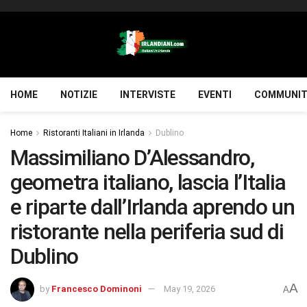
HOME
NOTIZIE
INTERVISTE
EVENTI
COMMUNIT
Home
Ristoranti Italiani in Irlanda
Dublino
Massimiliano D’Alessandro,
geometra italiano, lascia l’Italia
e riparte dall’Irlanda aprendo un
ristorante nella periferia sud di
Dublino
A
by
Francesco Dominoni
May 19, 2026
A