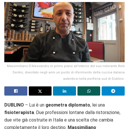
Massimiliano D’Alessandro in primo piano all’interno del suo ristorante Belli
Dentro, diventato negli anni un punto di riferimento della cucina italiana
autentica nella periferia sud di Dublino.
DUBLINO
– Lui è un
geometra diplomato
, lei una
fisioterapista
. Due professioni lontane dalla ristorazione,
due vite già costruite in Italia e una scelta che cambia
completamente il loro destino.
Massimiliano