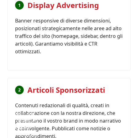
Display Advertising
1
Banner responsive di diverse dimensioni,
posizionati strategicamente nelle aree ad alto
traffico del sito (homepage, sidebar, dentro gli
articoli). Garantiamo visibilità e CTR
ottimizzati.
Articoli Sponsorizzati
2
Contenuti redazionali di qualità, creati in
collaborazione con la nostra direzione, che
Inserzione
presentano il vostro brand in modo narrativo
o contenuto
dedicato
e coinvolgente. Pubblicati come notizie o
nella nostra
approfondimenti.