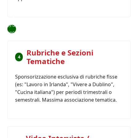
newsletter
settimanale.
Accesso
diretto alla
letter
casella
orship
email di un
pubblico
Rubriche e Sezioni
già fedele e
4
Tematiche
ad alto
tasso di
apertura.
Sponsorizzazione esclusiva di rubriche fisse
(es: "Lavoro in Irlanda", "Vivere a Dublino",
"Cucina italiana") per periodi trimestrali o
semestrali. Massima associazione tematica.