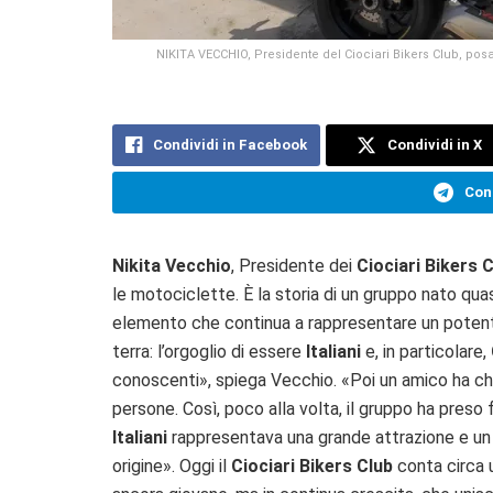
NIKITA VECCHIO, Presidente del Ciociari Bikers Club, pos
Condividi in Facebook
Condividi in X
Cond
Nikita Vecchio
, Presidente dei
Ciociari Bikers 
le motociclette. È la storia di un gruppo nato quas
elemento che continua a rappresentare un potente
terra: l’orgoglio di essere
Italiani
e, in particolare,
conoscenti», spiega Vecchio. «Poi un amico ha chi
persone. Così, poco alla volta, il gruppo ha preso 
Italiani
rappresentava una grande attrazione e un 
origine». Oggi il
Ciociari Bikers Club
conta circa 