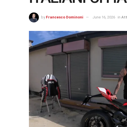
by
Francesco Dominoni
June 16, 2026
in
Att