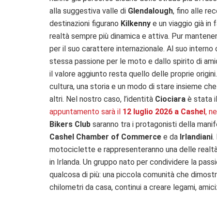
alla suggestiva valle di
Glendalough
, fino alle r
destinazioni figurano
Kilkenny
e un viaggio già in 
realtà sempre più dinamica e attiva. Pur mantenend
per il suo carattere internazionale. Al suo interno 
stessa passione per le moto e dallo spirito di amic
il valore aggiunto resta quello delle proprie origin
cultura, una storia e un modo di stare insieme ch
altri. Nel nostro caso, l’identità
Ciociara
è stata i
appuntamento sarà il
12 luglio 2026 a Cashel
, n
Bikers Club
saranno tra i protagonisti della man
Cashel Chamber of Commerce
e da
Irlandiani
.
motociclette e rappresenteranno una delle realtà a
in Irlanda. Un gruppo nato per condividere la pas
qualcosa di più: una piccola comunità che dimost
chilometri da casa, continui a creare legami, amici