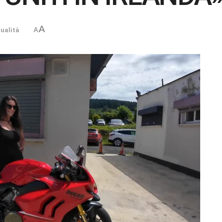
A
ualità
A