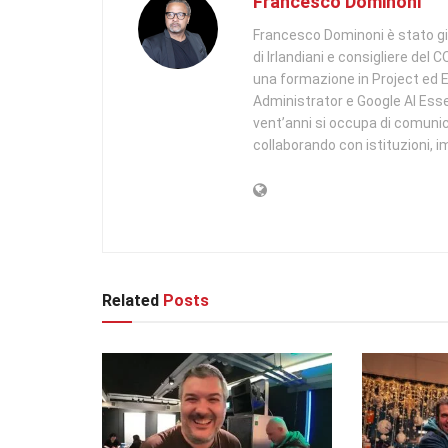
Francesco Dominoni
Francesco Dominoni è stato giorn
di Irlandiani e consigliere del
una formazione in Project ed
Administrator e Google AI Essen
vent’anni si occupa di comunic
collaborando con istituzioni, imp
Related
Posts