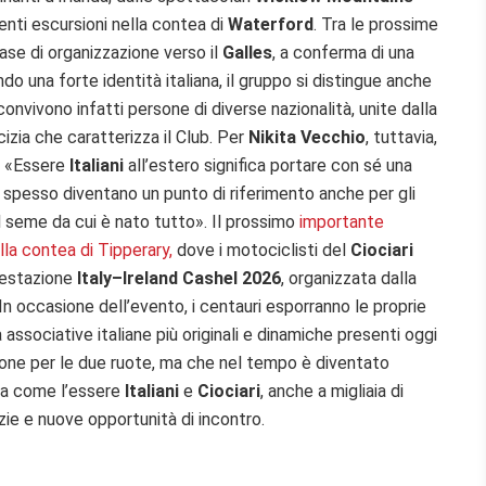
ecenti escursioni nella contea di
Waterford
. Tra le prossime
fase di organizzazione verso il
Galles
, a conferma di una
o una forte identità italiana, il gruppo si distingue anche
convivono infatti persone di diverse nazionalità, unite dalla
izia che caratterizza il Club. Per
Nikita Vecchio
, tuttavia,
i. «Essere
Italiani
all’estero significa portare con sé una
e spesso diventano un punto di riferimento anche per gli
l seme da cui è nato tutto». Il prossimo
importante
ella contea di Tipperary,
dove i motociclisti del
Ciociari
ifestazione
Italy–Ireland Cashel 2026
, organizzata dalla
 In occasione dell’evento, i centauri esporranno le proprie
ssociative italiane più originali e dinamiche presenti oggi
sione per le due ruote, ma che nel tempo è diventato
ra come l’essere
Italiani
e
Ciociari
, anche a migliaia di
zie e nuove opportunità di incontro.