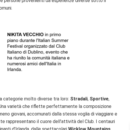
ce persone provenienti da esperienze diverse sotto il
comuni.
 categorie molto diverse tra loro:
Stradali
,
Sportive
,
 Una varietà che riflette perfettamente la composizione
meno giovani, accomunati dalla stessa voglia di viaggiare e
 rappresentano il cuore dell’attività del Club. I centauri
nanti d’Irlanda, dalle spettacolari
Wicklow Mountains