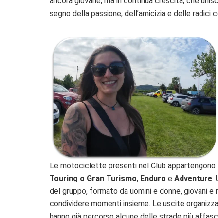
ancora giovane, ma in continua crescita, che unis
segno della passione, dell’amicizia e delle radici 
Le motociclette presenti nel Club appartengono a
Touring o Gran Turismo
,
Enduro
e
Adventure
.
del gruppo, formato da uomini e donne, giovani e 
condividere momenti insieme. Le uscite organizzate
hanno già percorso alcune delle strade più affasci