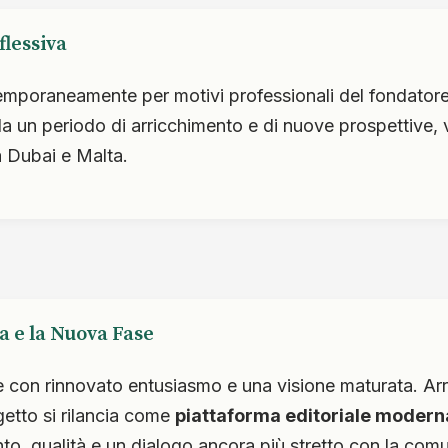
flessiva
 temporaneamente per motivi professionali del fondator
vela un periodo di arricchimento e di nuove prospettive,
a Dubai e Malta.
a e la Nuova Fase
re con rinnovato entusiasmo e una visione maturata. Arr
getto si rilancia come
piattaforma editoriale modern
o, qualità e un dialogo ancora più stretto con la comu