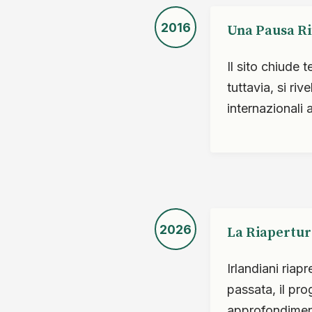
2016
Una Pausa Ri
Il sito chiude
tuttavia, si ri
internazionali 
2026
La Riapertur
Irlandiani riap
passata, il pro
approfondiment