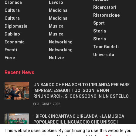
Cronaca
Lavoro
Ricercatori
Cultura
Medicina
Ristorazione
Cultura
Medicina
Sport
Diplomazia
Musica
Storia
Dublino
Musica
Storia
Economia
Networking
Tour Guidati
Eventi
Networking
Università
Fiere
Notizie
Recent News
UN SARDO CHE HA SCELTO L’IRLANDA PER FARE
IMPRESA: «SEGUI I TUOI SOGNI E NON
RINUNCIARCI». SI CONOSCONO IN UN OSTELLO.
AUGUST 8, 2026
I BIFOLK INCANTANO L’IRLANDA: «LA MUSICA
POPOLARE È IL LINGUAGGIO CHE UNISCE I
POPOLI»
This website uses cookies. By continuing to use this website you
JULY 31, 2026