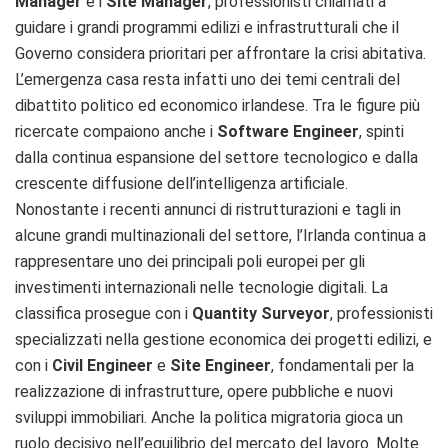
Manager
e i
Site Manager
, professionisti chiamati a
guidare i grandi programmi edilizi e infrastrutturali che il
Governo considera prioritari per affrontare la crisi abitativa.
L’emergenza casa resta infatti uno dei temi centrali del
dibattito politico ed economico irlandese. Tra le figure più
ricercate compaiono anche i
Software Engineer
, spinti
dalla continua espansione del settore tecnologico e dalla
crescente diffusione dell’intelligenza artificiale.
Nonostante i recenti annunci di ristrutturazioni e tagli in
alcune grandi multinazionali del settore, l’Irlanda continua a
rappresentare uno dei principali poli europei per gli
investimenti internazionali nelle tecnologie digitali. La
classifica prosegue con i
Quantity Surveyor
, professionisti
specializzati nella gestione economica dei progetti edilizi, e
con i
Civil Engineer
e
Site Engineer
, fondamentali per la
realizzazione di infrastrutture, opere pubbliche e nuovi
sviluppi immobiliari. Anche la politica migratoria gioca un
ruolo decisivo nell’equilibrio del mercato del lavoro. Molte