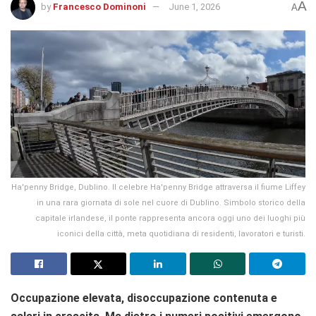
A
by
Francesco Dominoni
June 1, 2026
A
Ha'penny Bridge, Dublino. Il celebre Ha'penny Bridge attraversa il fiume Liffey
in una rara giornata di sole nel cuore di Dublino. Simbolo storico della
capitale irlandese, il ponte rappresenta ancora oggi uno dei luoghi più
iconici della città, meta quotidiana di residenti, lavoratori e turisti.
Occupazione elevata, disoccupazione contenuta e