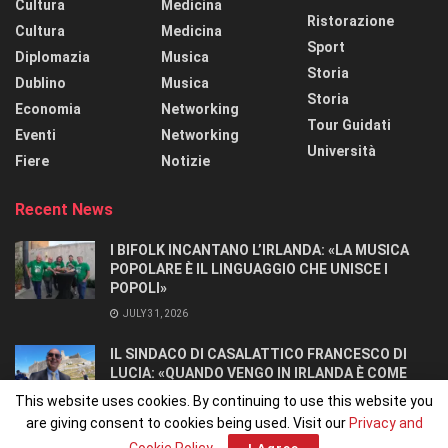
Cultura
Medicina
Ristorazione
Cultura
Medicina
Sport
Diplomazia
Musica
Storia
Dublino
Musica
Storia
Economia
Networking
Tour Guidati
Eventi
Networking
Università
Fiere
Notizie
Recent News
I BIFOLK INCANTANO L’IRLANDA: «LA MUSICA
POPOLARE È IL LINGUAGGIO CHE UNISCE I
POPOLI»
JULY 31, 2026
IL SINDACO DI CASALATTICO FRANCESCO DI
LUCIA: «QUANDO VENGO IN IRLANDA È COME
TORNARE A CASA».
This website uses cookies. By continuing to use this website you
JULY 27, 2026
are giving consent to cookies being used. Visit our
Privacy and