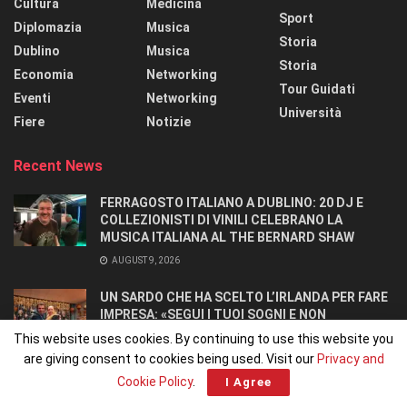
Cultura
Medicina
Sport
Diplomazia
Musica
Storia
Dublino
Musica
Storia
Economia
Networking
Tour Guidati
Eventi
Networking
Università
Fiere
Notizie
Recent News
FERRAGOSTO ITALIANO A DUBLINO: 20 DJ E
COLLEZIONISTI DI VINILI CELEBRANO LA
MUSICA ITALIANA AL THE BERNARD SHAW
AUGUST 9, 2026
UN SARDO CHE HA SCELTO L’IRLANDA PER FARE
IMPRESA: «SEGUI I TUOI SOGNI E NON
RINUNCIARCI». SI CONOSCONO IN UN OSTELLO.
This website uses cookies. By continuing to use this website you
AUGUST 8, 2026
are giving consent to cookies being used. Visit our
Privacy and
Cookie Policy
.
I Agree