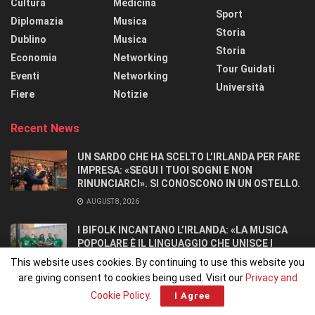
Cultura
Medicina
Sport
Diplomazia
Musica
Storia
Dublino
Musica
Storia
Economia
Networking
Tour Guidati
Eventi
Networking
Università
Fiere
Notizie
Recent News
UN SARDO CHE HA SCELTO L’IRLANDA PER FARE
IMPRESA: «SEGUI I TUOI SOGNI E NON
RINUNCIARCI». SI CONOSCONO IN UN OSTELLO.
AUGUST 8, 2026
I BIFOLK INCANTANO L’IRLANDA: «LA MUSICA
POPOLARE È IL LINGUAGGIO CHE UNISCE I
POPOLI»
This website uses cookies. By continuing to use this website you
JULY 31, 2026
are giving consent to cookies being used. Visit our
Privacy and
Cookie Policy
.
I Agree