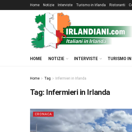
Home
Notizie
Interviste
Turismo in Irlanda
Ristoranti
C
HOME
NOTIZIE
INTERVISTE
TURISMO IN
Home
Tag
Infermieri in Irlanda
Tag:
Infermieri in Irlanda
CRONACA