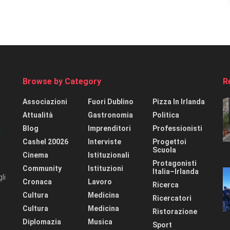
Browse by Category
R
Associazioni
Fuori Dublino
Pizza In Irlanda
Attualità
Gastronomia
Politica
Blog
Imprenditori
Professionisti
Cashel 20026
Interviste
Progettoi
Scuola
Cinema
Istituzionali
Protagonisti
Community
Istituzioni
Italia–Irlanda
li
Cronaca
Lavoro
Ricerca
Cultura
Medicina
Ricercatori
Cultura
Medicina
Ristorazione
Diplomazia
Musica
Sport