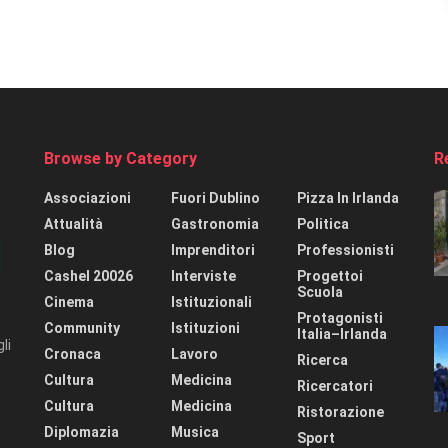
Browse by Category
R
Associazioni
Fuori Dublino
Pizza In Irlanda
Attualità
Gastronomia
Politica
Blog
Imprenditori
Professionisti
Cashel 20026
Interviste
Progettoi
Scuola
Cinema
Istituzionali
Protagonisti
Community
Istituzioni
Italia–Irlanda
li
Cronaca
Lavoro
Ricerca
Cultura
Medicina
Ricercatori
Cultura
Medicina
Ristorazione
Diplomazia
Musica
Sport