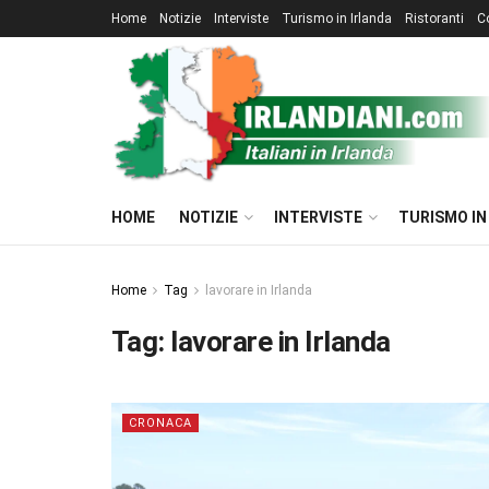
Home
Notizie
Interviste
Turismo in Irlanda
Ristoranti
C
HOME
NOTIZIE
INTERVISTE
TURISMO IN
Home
Tag
lavorare in Irlanda
Tag:
lavorare in Irlanda
CRONACA