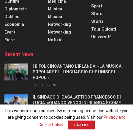
Cultura
Medicina
Sport
Diplomazia
Musica
Storia
Dublino
Musica
Storia
Economia
Networking
Tour Guidati
Eventi
Networking
Università
Fiere
Notizie
Recent News
I BIFOLK INCANTANO L’IRLANDA: «LA MUSICA
POPOLARE È IL LINGUAGGIO CHE UNISCE I
POPOLI»
JULY 31, 2026
IL SINDACO DI CASALATTICO FRANCESCO DI
LUCIA: «QUANDO VENGO IN IRLANDA È COME
TORNARE A CASA».
This website uses cookies. By continuing to use this website you
JULY 27, 2026
are giving consent to cookies being used. Visit our
Privacy and
Cookie Policy
.
I Agree