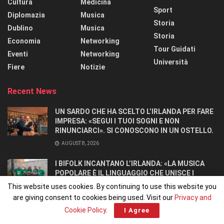
Cultura
Medicina
Sport
Diplomazia
Musica
Storia
Dublino
Musica
Storia
Economia
Networking
Tour Guidati
Eventi
Networking
Università
Fiere
Notizie
Recent News
UN SARDO CHE HA SCELTO L’IRLANDA PER FARE
IMPRESA: «SEGUI I TUOI SOGNI E NON
RINUNCIARCI». SI CONOSCONO IN UN OSTELLO.
AUGUST 8, 2026
I BIFOLK INCANTANO L’IRLANDA: «LA MUSICA
POPOLARE È IL LINGUAGGIO CHE UNISCE I
POPOLI»
This website uses cookies. By continuing to use this website you
JULY 31, 2026
are giving consent to cookies being used. Visit our
Privacy and
Cookie Policy
.
I Agree