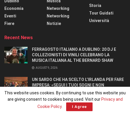
Dublino
Musica
Storia
Economia
Networking
Tour Guidati
Eventi
Networking
Università
Fiere
Notizie
Recent News
FERRAGOSTO ITALIANO A DUBLINO: 20 DJ E
COLLEZIONISTI DI VINILI CELEBRANO LA
MUSICA ITALIANA AL THE BERNARD SHAW
AUGUST 9, 2026
UN SARDO CHE HA SCELTO L’IRLANDA PER FARE
IMPRESA: «SEGUI I TUOI SOGNI E NON
RINUNCIARCI». SI CONOSCONO IN UN OSTELLO.
This website uses cookies. By continuing to use this website you
AUGUST 8, 2026
are giving consent to cookies being used. Visit our
Privacy and
Cookie Policy
.
I Agree
Home
Home 1