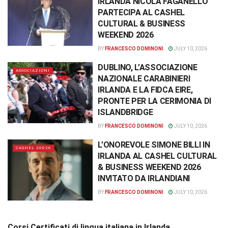
IRLANDA NICOLA FAGANELLO
PARTECIPA AL CASHEL
CULTURAL & BUSINESS
WEEKEND 2026
BY
FRANCESCO DOMINONI
JULY 10, 2026
DUBLINO, L’ASSOCIAZIONE
ASSOCIAZIONI
NAZIONALE CARABINIERI
IRLANDA E LA FIDCA EIRE,
PRONTE PER LA CERIMONIA DI
ISLANDBRIDGE
BY
FRANCESCO DOMINONI
JULY 10, 2026
L’ONOREVOLE SIMONE BILLI IN
CASHEL 20026
IRLANDA AL CASHEL CULTURAL
& BUSINESS WEEKEND 2026
INVITATO DA IRLANDIANI
BY
FRANCESCO DOMINONI
JULY 10, 2026
Corsi Certificati di lingua italiana in Irlanda