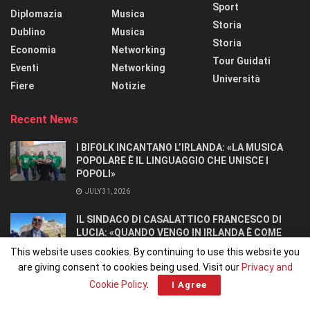
Sport
Diplomazia
Musica
Storia
Dublino
Musica
Storia
Economia
Networking
Tour Guidati
Eventi
Networking
Università
Fiere
Notizie
Recent News
I BIFOLK INCANTANO L’IRLANDA: «LA MUSICA
POPOLARE È IL LINGUAGGIO CHE UNISCE I
POPOLI»
JULY 31, 2026
IL SINDACO DI CASALATTICO FRANCESCO DI
LUCIA: «QUANDO VENGO IN IRLANDA È COME
TORNARE A CASA».
This website uses cookies. By continuing to use this website you
JULY 27, 2026
are giving consent to cookies being used. Visit our
Privacy and
Cookie Policy
.
I Agree