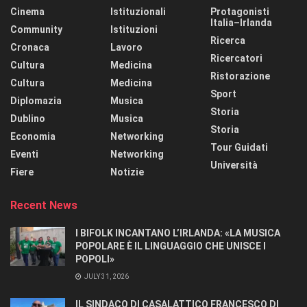
Cinema
Istituzionali
Protagonisti
Italia–Irlanda
Community
Istituzioni
Ricerca
Cronaca
Lavoro
Ricercatori
Cultura
Medicina
Ristorazione
Cultura
Medicina
Sport
Diplomazia
Musica
Storia
Dublino
Musica
Storia
Economia
Networking
Tour Guidati
Eventi
Networking
Università
Fiere
Notizie
Recent News
I BIFOLK INCANTANO L’IRLANDA: «LA MUSICA
POPOLARE È IL LINGUAGGIO CHE UNISCE I
POPOLI»
JULY 31, 2026
IL SINDACO DI CASALATTICO FRANCESCO DI