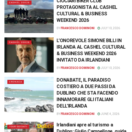
CIOCIARI BIKER CLUB
CASHEL 20026
PROTAGONISTA AL CASHEL
CULTURAL & BUSINESS
WEEKEND 2026
BY
FRANCESCO DOMINONI
JULY 10, 2026
L’ONOREVOLE SIMONE BILLI IN
CASHEL 20026
IRLANDA AL CASHEL CULTURAL
& BUSINESS WEEKEND 2026
INVITATO DA IRLANDIANI
BY
FRANCESCO DOMINONI
JULY 10, 2026
DONABATE, IL PARADISO
CRONACA
COSTIERO A DUE PASSI DA
DUBLINO CHE STA FACENDO
INNAMORARE GLI ITALIANI
DELL’IRLANDA
BY
FRANCESCO DOMINONI
JUNE 4, 2026
Irlandiani apre al turismo a
TOUR GUIDATI
Dublino: Giulio Campellone, guida