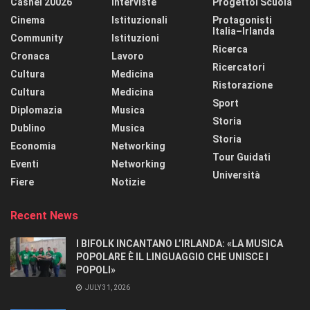
Cashel 20026
Interviste
Progettoi Scuola
Cinema
Istituzionali
Protagonisti
Italia–Irlanda
Community
Istituzioni
Ricerca
Cronaca
Lavoro
Ricercatori
Cultura
Medicina
Ristorazione
Cultura
Medicina
Sport
Diplomazia
Musica
Storia
Dublino
Musica
Storia
Economia
Networking
Tour Guidati
Eventi
Networking
Università
Fiere
Notizie
Recent News
I BIFOLK INCANTANO L’IRLANDA: «LA MUSICA
POPOLARE È IL LINGUAGGIO CHE UNISCE I
POPOLI»
JULY 31, 2026