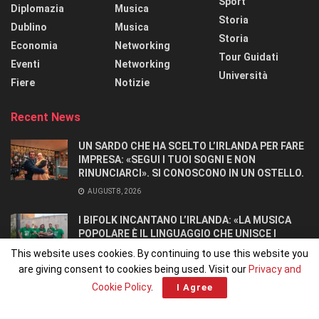
Sport
Diplomazia
Musica
Storia
Dublino
Musica
Storia
Economia
Networking
Tour Guidati
Eventi
Networking
Università
Fiere
Notizie
Recent News
UN SARDO CHE HA SCELTO L’IRLANDA PER FARE
IMPRESA: «SEGUI I TUOI SOGNI E NON
RINUNCIARCI». SI CONOSCONO IN UN OSTELLO.
AUGUST 8, 2026
I BIFOLK INCANTANO L’IRLANDA: «LA MUSICA
POPOLARE È IL LINGUAGGIO CHE UNISCE I
POPOLI»
This website uses cookies. By continuing to use this website you
JULY 31, 2026
are giving consent to cookies being used. Visit our
Privacy and
Cookie Policy
.
I Agree