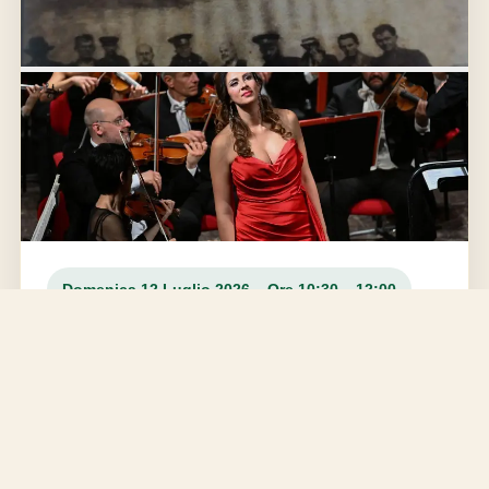
Domenica 12 Luglio 2026 – Ore 10:30 – 12:00
Cerimonia Inaugurale
Venue:
Rock of Cashel
Location:
St. Patricksrock, Cashel, Co. Tipperary
Benvenuto alla delegazione, inni nazionali d’Italia e