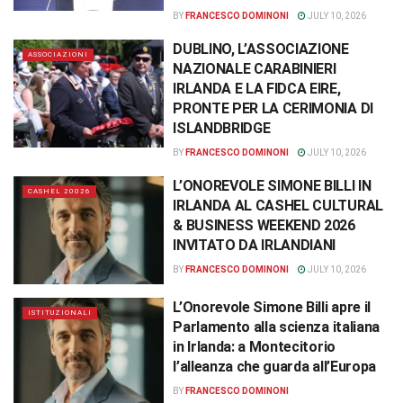
BY
FRANCESCO DOMINONI
JULY 10, 2026
DUBLINO, L’ASSOCIAZIONE
ASSOCIAZIONI
NAZIONALE CARABINIERI
IRLANDA E LA FIDCA EIRE,
PRONTE PER LA CERIMONIA DI
ISLANDBRIDGE
BY
FRANCESCO DOMINONI
JULY 10, 2026
L’ONOREVOLE SIMONE BILLI IN
CASHEL 20026
IRLANDA AL CASHEL CULTURAL
& BUSINESS WEEKEND 2026
INVITATO DA IRLANDIANI
BY
FRANCESCO DOMINONI
JULY 10, 2026
L’Onorevole Simone Billi apre il
ISTITUZIONALI
Parlamento alla scienza italiana
in Irlanda: a Montecitorio
l’alleanza che guarda all’Europa
BY
FRANCESCO DOMINONI