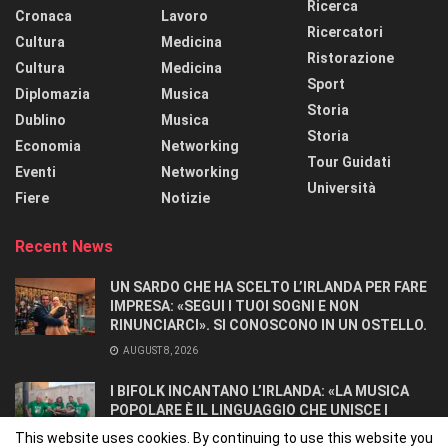
Ricerca
Cronaca
Lavoro
Ricercatori
Cultura
Medicina
Ristorazione
Cultura
Medicina
Sport
Diplomazia
Musica
Storia
Dublino
Musica
Storia
Economia
Networking
Tour Guidati
Eventi
Networking
Università
Fiere
Notizie
Recent News
UN SARDO CHE HA SCELTO L’IRLANDA PER FARE
IMPRESA: «SEGUI I TUOI SOGNI E NON
RINUNCIARCI». SI CONOSCONO IN UN OSTELLO.
AUGUST 8, 2026
I BIFOLK INCANTANO L’IRLANDA: «LA MUSICA
POPOLARE È IL LINGUAGGIO CHE UNISCE I
POPOLI»
This website uses cookies. By continuing to use this website you