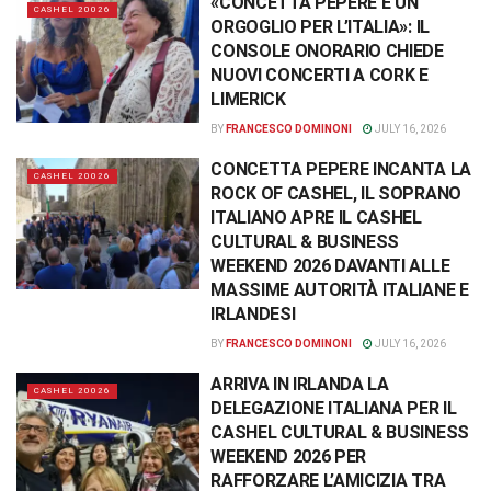
«CONCETTA PEPERE È UN
CASHEL 20026
ORGOGLIO PER L’ITALIA»: IL
CONSOLE ONORARIO CHIEDE
NUOVI CONCERTI A CORK E
LIMERICK
BY
FRANCESCO DOMINONI
JULY 16, 2026
CONCETTA PEPERE INCANTA LA
CASHEL 20026
ROCK OF CASHEL, IL SOPRANO
ITALIANO APRE IL CASHEL
CULTURAL & BUSINESS
WEEKEND 2026 DAVANTI ALLE
MASSIME AUTORITÀ ITALIANE E
IRLANDESI
BY
FRANCESCO DOMINONI
JULY 16, 2026
ARRIVA IN IRLANDA LA
CASHEL 20026
DELEGAZIONE ITALIANA PER IL
CASHEL CULTURAL & BUSINESS
WEEKEND 2026 PER
RAFFORZARE L’AMICIZIA TRA