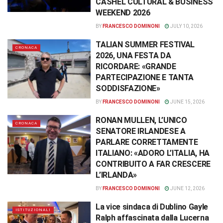
CASHEL CULTURAL & BUSINESS
WEEKEND 2026
BY
FRANCESCO DOMINONI
JULY 10, 2026
TALIAN SUMMER FESTIVAL
CRONACA
2026, UNA FESTA DA
RICORDARE: «GRANDE
PARTECIPAZIONE E TANTA
SODDISFAZIONE»
BY
FRANCESCO DOMINONI
JUNE 15, 2026
RONAN MULLEN, L’UNICO
CRONACA
SENATORE IRLANDESE A
PARLARE CORRETTAMENTE
ITALIANO: «ADORO L’ITALIA, HA
CONTRIBUITO A FAR CRESCERE
L’IRLANDA»
BY
FRANCESCO DOMINONI
JUNE 12, 2026
La vice sindaca di Dublino Gayle
ISTITUZIONALI
Ralph affascinata dalla Lucerna