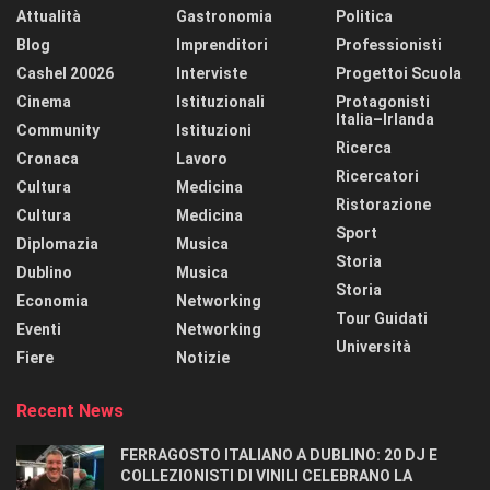
Attualità
Gastronomia
Politica
Blog
Imprenditori
Professionisti
Cashel 20026
Interviste
Progettoi Scuola
Cinema
Istituzionali
Protagonisti
Italia–Irlanda
Community
Istituzioni
Ricerca
Cronaca
Lavoro
Ricercatori
Cultura
Medicina
Ristorazione
Cultura
Medicina
Sport
Diplomazia
Musica
Storia
Dublino
Musica
Storia
Economia
Networking
Tour Guidati
Eventi
Networking
Università
Fiere
Notizie
Recent News
FERRAGOSTO ITALIANO A DUBLINO: 20 DJ E
COLLEZIONISTI DI VINILI CELEBRANO LA