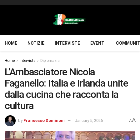
HOME
NOTIZIE
INTERVISTE
EVENTI
COMMUNIT
Home
Interviste
Diplomazia
L’Ambasciatore Nicola
Faganello: Italia e Irlanda unite
dalla cucina che racconta la
cultura
A
by
Francesco Dominoni
January 5, 2026
A