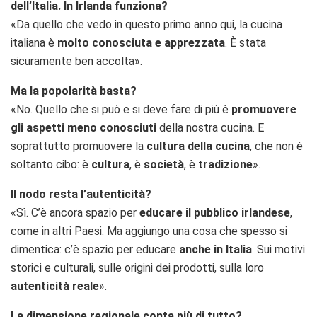
dell’Italia. In Irlanda funziona?
«Da quello che vedo in questo primo anno qui, la cucina
italiana è
molto conosciuta e apprezzata
. È stata
sicuramente ben accolta».
Ma la popolarità basta?
«No. Quello che si può e si deve fare di più è
promuovere
gli aspetti meno conosciuti
della nostra cucina. E
soprattutto promuovere la
cultura della cucina
, che non è
soltanto cibo: è
cultura
, è
società
, è
tradizione
».
Il nodo resta l’autenticità?
«Sì. C’è ancora spazio per
educare il pubblico irlandese
,
come in altri Paesi. Ma aggiungo una cosa che spesso si
dimentica: c’è spazio per educare
anche in Italia
. Sui motivi
storici e culturali, sulle origini dei prodotti, sulla loro
autenticità reale
».
La dimensione regionale conta più di tutto?