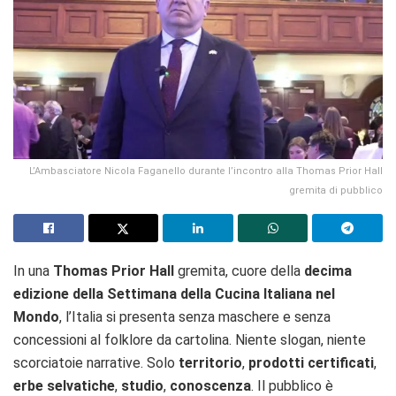
L’Ambasciatore Nicola Faganello durante l’incontro alla Thomas Prior Hall
gremita di pubblico
In una
Thomas Prior Hall
gremita, cuore della
decima
edizione della Settimana della Cucina Italiana nel
Mondo
, l’Italia si presenta senza maschere e senza
concessioni al folklore da cartolina. Niente slogan, niente
scorciatoie narrative. Solo
territorio
,
prodotti certificati
,
erbe selvatiche
,
studio
,
conoscenza
. Il pubblico è