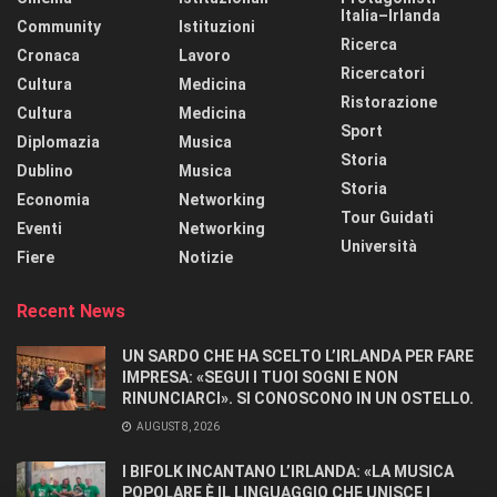
Italia–Irlanda
Community
Istituzioni
Ricerca
Cronaca
Lavoro
Ricercatori
Cultura
Medicina
Ristorazione
Cultura
Medicina
Sport
Diplomazia
Musica
Storia
Dublino
Musica
Storia
Economia
Networking
Tour Guidati
Eventi
Networking
Università
Fiere
Notizie
Recent News
UN SARDO CHE HA SCELTO L’IRLANDA PER FARE
IMPRESA: «SEGUI I TUOI SOGNI E NON
RINUNCIARCI». SI CONOSCONO IN UN OSTELLO.
AUGUST 8, 2026
I BIFOLK INCANTANO L’IRLANDA: «LA MUSICA
POPOLARE È IL LINGUAGGIO CHE UNISCE I