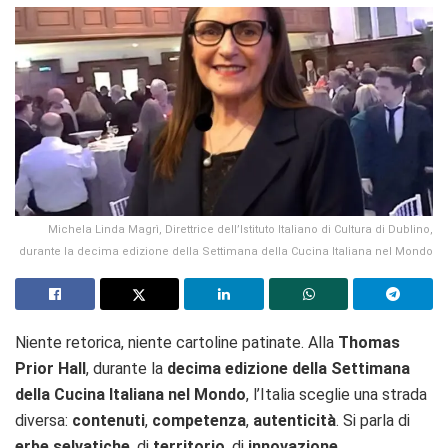
Michela Linda Magrì, Direttrice dell’Istituto Italiano di Cultura di Dublino,
durante la decima edizione della Settimana della Cucina Italiana nel Mondo
Niente retorica, niente cartoline patinate. Alla
Thomas
Prior Hall
, durante la
decima edizione della Settimana
della Cucina Italiana nel Mondo
, l’Italia sceglie una strada
diversa:
contenuti
,
competenza
,
autenticità
. Si parla di
erbe selvatiche
, di
territorio
, di
innovazione