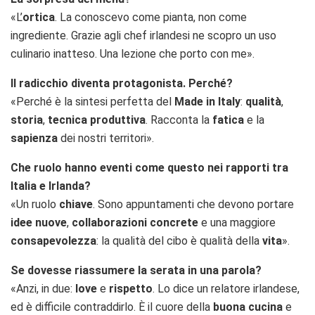
«L’
ortica
. La conoscevo come pianta, non come
ingrediente. Grazie agli chef irlandesi ne scopro un uso
culinario inatteso. Una lezione che porto con me».
Il radicchio diventa protagonista. Perché?
«Perché è la sintesi perfetta del
Made in Italy
:
qualità
,
storia
,
tecnica produttiva
. Racconta la
fatica
e la
sapienza
dei nostri territori».
Che ruolo hanno eventi come questo nei rapporti tra
Italia e Irlanda?
«Un ruolo
chiave
. Sono appuntamenti che devono portare
idee nuove
,
collaborazioni concrete
e una maggiore
consapevolezza
: la qualità del cibo è qualità della
vita
».
Se dovesse riassumere la serata in una parola?
«Anzi, in due:
love
e
rispetto
. Lo dice un relatore irlandese,
ed è difficile contraddirlo. È il cuore della
buona cucina
e