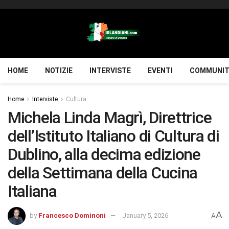
HOME
NOTIZIE
INTERVISTE
EVENTI
COMMUNIT
Home
Interviste
Cultura
Michela Linda Magrì, Direttrice
dell’Istituto Italiano di Cultura di
Dublino, alla decima edizione
della Settimana della Cucina
Italiana
A
by
Francesco Dominoni
January 5, 2026
A