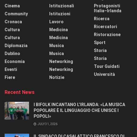
Cinema
Istituzionali
Protagonisti
Italia–Irlanda
Community
Istituzioni
Ricerca
Cronaca
Lavoro
Ricercatori
Cultura
Medicina
Ristorazione
Cultura
Medicina
Sport
Diplomazia
Musica
Storia
Dublino
Musica
Storia
Economia
Networking
Tour Guidati
Eventi
Networking
Università
Fiere
Notizie
Recent News
I BIFOLK INCANTANO L’IRLANDA: «LA MUSICA
POPOLARE È IL LINGUAGGIO CHE UNISCE I
POPOLI»
JULY 31, 2026
IL SINDACO DI CASALATTICO FRANCESCO DI