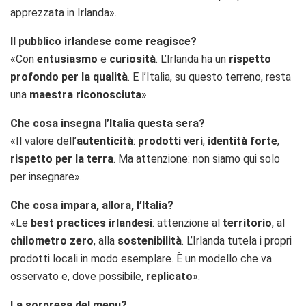
apprezzata in Irlanda».
Il pubblico irlandese come reagisce?
«Con
entusiasmo
e
curiosità
. L’Irlanda ha un
rispetto
profondo per la qualità
. E l’Italia, su questo terreno, resta
una
maestra riconosciuta
».
Che cosa insegna l’Italia questa sera?
«Il valore dell’
autenticità
:
prodotti veri
,
identità forte
,
rispetto per la terra
. Ma attenzione: non siamo qui solo
per insegnare».
Che cosa impara, allora, l’Italia?
«Le
best practices irlandesi
: attenzione al
territorio
, al
chilometro zero
, alla
sostenibilità
. L’Irlanda tutela i propri
prodotti locali in modo esemplare. È un modello che va
osservato e, dove possibile,
replicato
».
La sorpresa del menu?