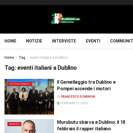
HOME
NOTIZIE
INTERVISTE
EVENTI
COMMUNIT
Home
Tag
eventi italiani a Dublino
Tag:
eventi italiani a Dublino
Il Gemellaggio tra Dublino e
ISTITUZIONALI
Pompei accende i motori
BY
FRANCESCO DOMINONI
FEBRUARY 13, 2026
Murubutu sbarca a Dublino: il 18
MUSICA
febbraio il rapper italiano