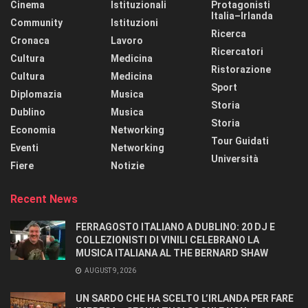
Cinema
Istituzionali
Protagonisti
Italia–Irlanda
Community
Istituzioni
Ricerca
Cronaca
Lavoro
Ricercatori
Cultura
Medicina
Ristorazione
Cultura
Medicina
Sport
Diplomazia
Musica
Storia
Dublino
Musica
Storia
Economia
Networking
Tour Guidati
Eventi
Networking
Università
Fiere
Notizie
Recent News
FERRAGOSTO ITALIANO A DUBLINO: 20 DJ E
COLLEZIONISTI DI VINILI CELEBRANO LA
MUSICA ITALIANA AL THE BERNARD SHAW
AUGUST 9, 2026
UN SARDO CHE HA SCELTO L’IRLANDA PER FARE