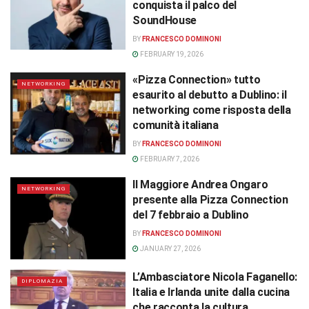
conquista il palco del
SoundHouse
BY
FRANCESCO DOMINONI
FEBRUARY 19, 2026
«Pizza Connection» tutto
NETWORKING
esaurito al debutto a Dublino: il
networking come risposta della
comunità italiana
BY
FRANCESCO DOMINONI
FEBRUARY 7, 2026
Il Maggiore Andrea Ongaro
NETWORKING
presente alla Pizza Connection
del 7 febbraio a Dublino
BY
FRANCESCO DOMINONI
JANUARY 27, 2026
L’Ambasciatore Nicola Faganello:
DIPLOMAZIA
Italia e Irlanda unite dalla cucina
che racconta la cultura