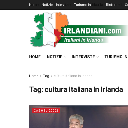
Home
Notizie
Interviste
Turismo in Irlanda
Ristoranti
C
HOME
NOTIZIE
INTERVISTE
TURISMO IN
Home
Tag
cultura italiana in Irlanda
Tag:
cultura italiana in Irlanda
CASHEL 20026