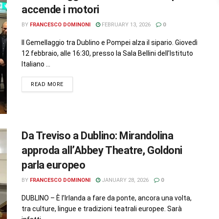
accende i motori
BY
FRANCESCO DOMINONI
FEBRUARY 13, 2026
0
Il Gemellaggio tra Dublino e Pompei alza il sipario. Giovedì
12 febbraio, alle 16:30, presso la Sala Bellini dell’Istituto
Italiano ...
READ MORE
Da Treviso a Dublino: Mirandolina
approda all’Abbey Theatre, Goldoni
parla europeo
BY
FRANCESCO DOMINONI
JANUARY 28, 2026
0
DUBLINO – È l’Irlanda a fare da ponte, ancora una volta,
tra culture, lingue e tradizioni teatrali europee. Sarà