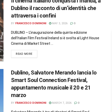
Il cinema italiano conquista l’Irlanda, a
Dublino il racconto di un’identità che
attraversa i confini
BY
FRANCESCO DOMINONI
MAY 3, 2026
0
DUBLINO – L’inaugurazione della quinta edizione
dell’Italian Film Festival Ireland si è svolta al Light House
Cinema di Market Street ...
READ MORE
Dublino, Salvatore Merando lancia lo
Smart Soul Connection Festival,
appuntamento musicale il 20 e 21
marzo
BY
FRANCESCO DOMINONI
MARCH 7, 2026
0
Salvatore Merando è tra gli ideatori di Smart Soul