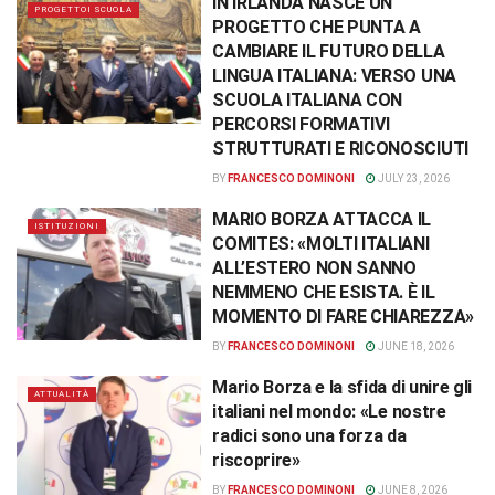
IN IRLANDA NASCE UN
PROGETTOI SCUOLA
PROGETTO CHE PUNTA A
CAMBIARE IL FUTURO DELLA
LINGUA ITALIANA: VERSO UNA
SCUOLA ITALIANA CON
PERCORSI FORMATIVI
STRUTTURATI E RICONOSCIUTI
BY
FRANCESCO DOMINONI
JULY 23, 2026
MARIO BORZA ATTACCA IL
ISTITUZIONI
COMITES: «MOLTI ITALIANI
ALL’ESTERO NON SANNO
NEMMENO CHE ESISTA. È IL
MOMENTO DI FARE CHIAREZZA»
BY
FRANCESCO DOMINONI
JUNE 18, 2026
Mario Borza e la sfida di unire gli
ATTUALITÀ
italiani nel mondo: «Le nostre
radici sono una forza da
riscoprire»
BY
FRANCESCO DOMINONI
JUNE 8, 2026