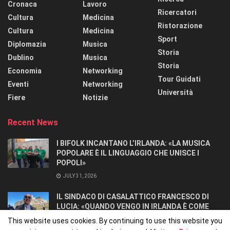
Cronaca
Lavoro
Ricercatori
Cultura
Medicina
Ristorazione
Cultura
Medicina
Sport
Diplomazia
Musica
Storia
Dublino
Musica
Storia
Economia
Networking
Tour Guidati
Eventi
Networking
Università
Fiere
Notizie
Recent News
I BIFOLK INCANTANO L’IRLANDA: «LA MUSICA
POPOLARE È IL LINGUAGGIO CHE UNISCE I
POPOLI»
JULY 31, 2026
IL SINDACO DI CASALATTICO FRANCESCO DI
LUCIA: «QUANDO VENGO IN IRLANDA È COME
TORNARE A CASA».
This website uses cookies. By continuing to use this website you
JULY 27, 2026