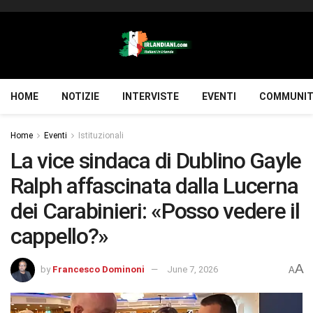
HOME
NOTIZIE
INTERVISTE
EVENTI
COMMUNIT
Home
Eventi
Istituzionali
La vice sindaca di Dublino Gayle
Ralph affascinata dalla Lucerna
dei Carabinieri: «Posso vedere il
cappello?»
A
by
Francesco Dominoni
June 7, 2026
A