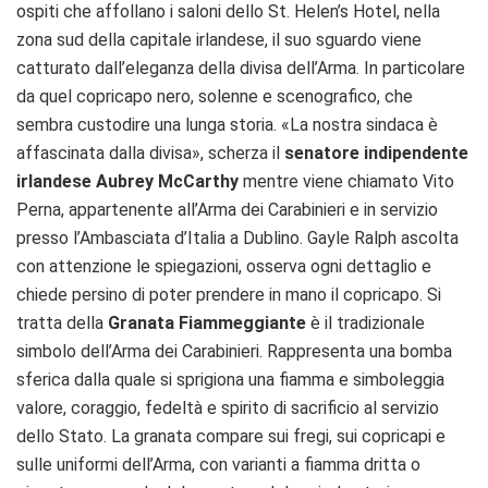
ospiti che affollano i saloni dello St. Helen’s Hotel, nella
zona sud della capitale irlandese, il suo sguardo viene
catturato dall’eleganza della divisa dell’Arma. In particolare
da quel copricapo nero, solenne e scenografico, che
sembra custodire una lunga storia. «La nostra sindaca è
affascinata dalla divisa», scherza il
senatore indipendente
irlandese Aubrey McCarthy
mentre viene chiamato Vito
Perna, appartenente all’Arma dei Carabinieri e in servizio
presso l’Ambasciata d’Italia a Dublino. Gayle Ralph ascolta
con attenzione le spiegazioni, osserva ogni dettaglio e
chiede persino di poter prendere in mano il copricapo. Si
tratta della
Granata Fiammeggiante
è il tradizionale
simbolo dell’Arma dei Carabinieri. Rappresenta una bomba
sferica dalla quale si sprigiona una fiamma e simboleggia
valore, coraggio, fedeltà e spirito di sacrificio al servizio
dello Stato. La granata compare sui fregi, sui copricapi e
sulle uniformi dell’Arma, con varianti a fiamma dritta o