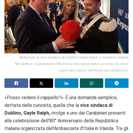
Nella foto, la vice sindaca di Dublino Gayle Ralph, il senatore Aubrey
McCarthy e il Carabiniere Vito Perna discutono della Lucerna, l'iconico
copricapo storico dell'Arma dei Carabinieri.
«Posso vedere il cappello?». È una domanda semplice,
dettata dalla curiosità, quella che la
vice sindaca di
Dublino, Gayle Ralph,
rivolge a uno dei Carabinieri presenti
alla celebrazione dell’80° Anniversario della Repubblica
Italiana organizzata dall’Ambasciata d’Italia in Irlanda. Tra gli