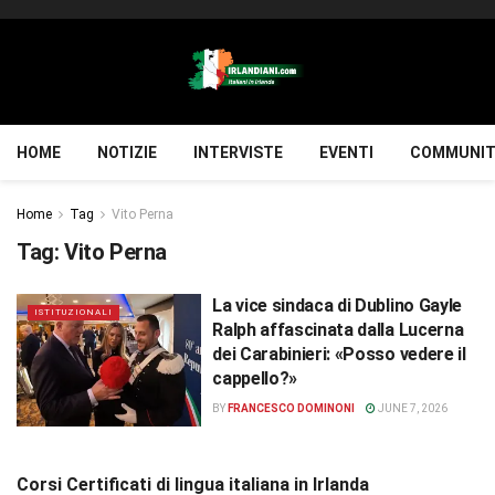
HOME
NOTIZIE
INTERVISTE
EVENTI
COMMUNIT
Home
Tag
Vito Perna
Tag:
Vito Perna
La vice sindaca di Dublino Gayle
ISTITUZIONALI
Ralph affascinata dalla Lucerna
dei Carabinieri: «Posso vedere il
cappello?»
BY
FRANCESCO DOMINONI
JUNE 7, 2026
Corsi Certificati di lingua italiana in Irlanda