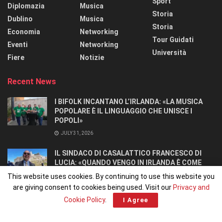
Sport
Diplomazia
Musica
Storia
Dublino
Musica
Storia
Economia
Networking
Tour Guidati
Eventi
Networking
Università
Fiere
Notizie
Recent News
I BIFOLK INCANTANO L’IRLANDA: «LA MUSICA
POPOLARE È IL LINGUAGGIO CHE UNISCE I
POPOLI»
JULY 31, 2026
IL SINDACO DI CASALATTICO FRANCESCO DI
LUCIA: «QUANDO VENGO IN IRLANDA È COME
TORNARE A CASA».
This website uses cookies. By continuing to use this website you
JULY 27, 2026
are giving consent to cookies being used. Visit our
Privacy and
Cookie Policy
.
I Agree