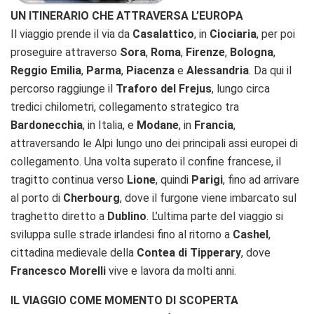
UN ITINERARIO CHE ATTRAVERSA L’EUROPA
Il viaggio prende il via da
Casalattico
, in
Ciociaria
, per poi
proseguire attraverso
Sora
,
Roma
,
Firenze
,
Bologna
,
Reggio Emilia
,
Parma
,
Piacenza
e
Alessandria
. Da qui il
percorso raggiunge il
Traforo del Frejus
, lungo circa
tredici chilometri, collegamento strategico tra
Bardonecchia
, in Italia, e
Modane
, in
Francia
,
attraversando le Alpi lungo uno dei principali assi europei di
collegamento. Una volta superato il confine francese, il
tragitto continua verso
Lione
, quindi
Parigi
, fino ad arrivare
al porto di
Cherbourg
, dove il furgone viene imbarcato sul
traghetto diretto a
Dublino
. L’ultima parte del viaggio si
sviluppa sulle strade irlandesi fino al ritorno a
Cashel
,
cittadina medievale della
Contea di Tipperary
, dove
Francesco Morelli
vive e lavora da molti anni.
IL VIAGGIO COME MOMENTO DI SCOPERTA