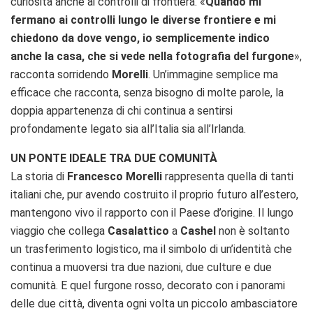
curiosità anche ai controlli di frontiera. «
Quando mi
fermano ai controlli lungo le diverse frontiere e mi
chiedono da dove vengo, io semplicemente indico
anche la casa, che si vede nella fotografia del furgone
»,
racconta sorridendo
Morelli
. Un’immagine semplice ma
efficace che racconta, senza bisogno di molte parole, la
doppia appartenenza di chi continua a sentirsi
profondamente legato sia all’Italia sia all’Irlanda.
UN PONTE IDEALE TRA DUE COMUNITÀ
La storia di
Francesco Morelli
rappresenta quella di tanti
italiani che, pur avendo costruito il proprio futuro all’estero,
mantengono vivo il rapporto con il Paese d’origine. Il lungo
viaggio che collega
Casalattico
a
Cashel
non è soltanto
un trasferimento logistico, ma il simbolo di un’identità che
continua a muoversi tra due nazioni, due culture e due
comunità. E quel furgone rosso, decorato con i panorami
delle due città, diventa ogni volta un piccolo ambasciatore