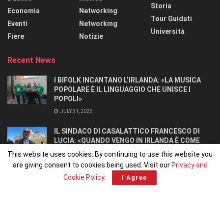
Storia
Economia
Networking
Tour Guidati
Eventi
Networking
Università
Fiere
Notizie
Recent News
I BIFOLK INCANTANO L’IRLANDA: «LA MUSICA
POPOLARE È IL LINGUAGGIO CHE UNISCE I
POPOLI»
JULY 31, 2026
IL SINDACO DI CASALATTICO FRANCESCO DI
LUCIA: «QUANDO VENGO IN IRLANDA È COME
TORNARE A CASA».
This website uses cookies. By continuing to use this website you
JULY 27, 2026
are giving consent to cookies being used. Visit our
Privacy and
Cookie Policy
.
I Agree
Home
Home 1