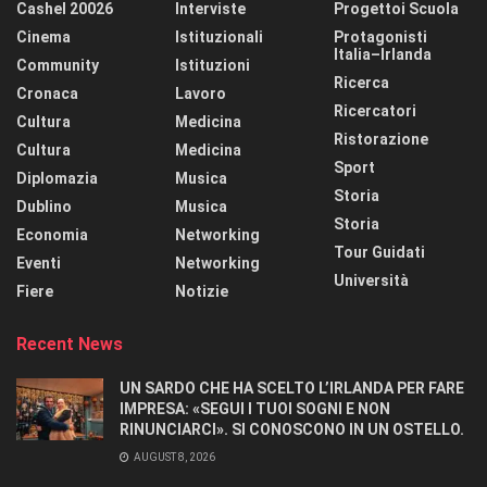
Cashel 20026
Interviste
Progettoi Scuola
Cinema
Istituzionali
Protagonisti
Italia–Irlanda
Community
Istituzioni
Ricerca
Cronaca
Lavoro
Ricercatori
Cultura
Medicina
Ristorazione
Cultura
Medicina
Sport
Diplomazia
Musica
Storia
Dublino
Musica
Storia
Economia
Networking
Tour Guidati
Eventi
Networking
Università
Fiere
Notizie
Recent News
UN SARDO CHE HA SCELTO L’IRLANDA PER FARE
IMPRESA: «SEGUI I TUOI SOGNI E NON
RINUNCIARCI». SI CONOSCONO IN UN OSTELLO.
AUGUST 8, 2026