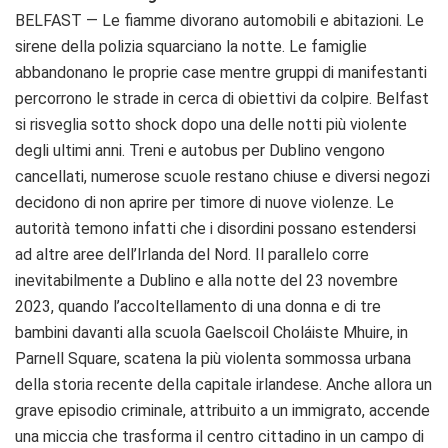
BELFAST — Le fiamme divorano automobili e abitazioni. Le
sirene della polizia squarciano la notte. Le famiglie
abbandonano le proprie case mentre gruppi di manifestanti
percorrono le strade in cerca di obiettivi da colpire. Belfast
si risveglia sotto shock dopo una delle notti più violente
degli ultimi anni. Treni e autobus per Dublino vengono
cancellati, numerose scuole restano chiuse e diversi negozi
decidono di non aprire per timore di nuove violenze. Le
autorità temono infatti che i disordini possano estendersi
ad altre aree dell’Irlanda del Nord. Il parallelo corre
inevitabilmente a Dublino e alla notte del 23 novembre
2023, quando l’accoltellamento di una donna e di tre
bambini davanti alla scuola Gaelscoil Choláiste Mhuire, in
Parnell Square, scatena la più violenta sommossa urbana
della storia recente della capitale irlandese. Anche allora un
grave episodio criminale, attribuito a un immigrato, accende
una miccia che trasforma il centro cittadino in un campo di