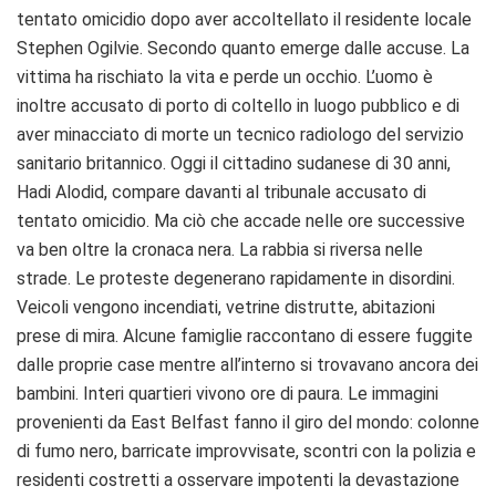
tentato omicidio dopo aver accoltellato il residente locale
Stephen Ogilvie. Secondo quanto emerge dalle accuse. La
vittima ha rischiato la vita e perde un occhio. L’uomo è
inoltre accusato di porto di coltello in luogo pubblico e di
aver minacciato di morte un tecnico radiologo del servizio
sanitario britannico. Oggi il cittadino sudanese di 30 anni,
Hadi Alodid, compare davanti al tribunale accusato di
tentato omicidio. Ma ciò che accade nelle ore successive
va ben oltre la cronaca nera. La rabbia si riversa nelle
strade. Le proteste degenerano rapidamente in disordini.
Veicoli vengono incendiati, vetrine distrutte, abitazioni
prese di mira. Alcune famiglie raccontano di essere fuggite
dalle proprie case mentre all’interno si trovavano ancora dei
bambini. Interi quartieri vivono ore di paura. Le immagini
provenienti da East Belfast fanno il giro del mondo: colonne
di fumo nero, barricate improvvisate, scontri con la polizia e
residenti costretti a osservare impotenti la devastazione