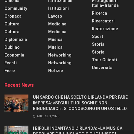
Cinema
Istituzionali
Protagonisti
Italia–Irlanda
Community
Istituzioni
Ricerca
Cronaca
Lavoro
Ricercatori
Cultura
Medicina
Ristorazione
Cultura
Medicina
Sport
Diplomazia
Musica
Storia
Dublino
Musica
Storia
Economia
Networking
Tour Guidati
Eventi
Networking
Università
Fiere
Notizie
Recent News
UN SARDO CHE HA SCELTO L’IRLANDA PER FARE
IMPRESA: «SEGUI I TUOI SOGNI E NON
RINUNCIARCI». SI CONOSCONO IN UN OSTELLO.
AUGUST 8, 2026
I BIFOLK INCANTANO L’IRLANDA: «LA MUSICA