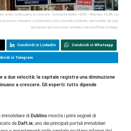
ee rurali continuano a crescere. Connacht-Ulster +8,8% • Munster +6,3%. La
e le province irlandesi confermano una crescita costante, alimentata da una
domanda ancora molto elevata e da un'offerta limitata.
Condividi in Linkedin
Condividi in Whatsapp
ividi in Telegram
e a due velocità: la capitale registra una diminuzione
tinuano a crescere. Gli esperti: tutto dipende
o immobiliare di
Dublino
mostra i primi segnali di
licato da
Daft.ie
, uno dei principali portali immobiliari
 case e appartamenti nella capitale risultano inferiori del