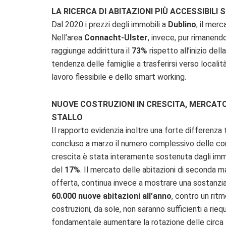
LA RICERCA DI ABITAZIONI PIÙ ACCESSIBILI 
Dal 2020 i prezzi degli immobili a
Dublino
, il mer
Nell’area
Connacht-Ulster
, invece, pur rimanend
raggiunge addirittura il
73%
rispetto all’inizio de
tendenza delle famiglie a trasferirsi verso locali
lavoro flessibile e dello smart working.
NUOVE COSTRUZIONI IN CRESCITA, MERCATO
STALLO
Il rapporto evidenzia inoltre una forte differenza 
concluso a marzo il numero complessivo delle c
crescita è stata interamente sostenuta dagli imm
del
17%
. Il mercato delle abitazioni di seconda m
offerta, continua invece a mostrare una sostanzia
60.000 nuove abitazioni all’anno
, contro un ritm
costruzioni, da sole, non saranno sufficienti a rie
fondamentale aumentare la rotazione delle circa