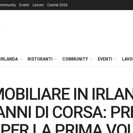
ommunity
Eventi
Lavoro
Cashel 2026
 IRLANDA
RISTORANTI
COMMUNITY
EVENTI
LAVO
BILIARE IN IRLA
NNI DI CORSA: PR
 PER LA PRIMA VO