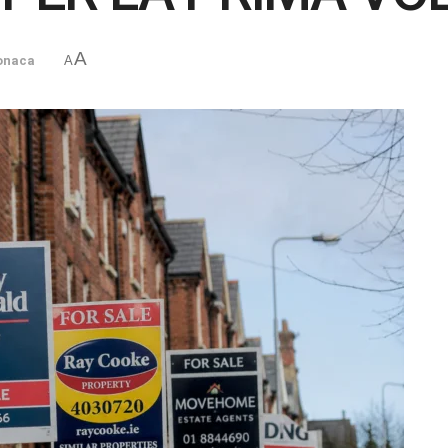
A
onaca
A