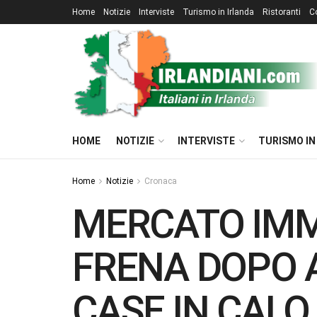
Home
Notizie
Interviste
Turismo in Irlanda
Ristoranti
C
HOME
NOTIZIE
INTERVISTE
TURISMO IN
Home
Notizie
Cronaca
MERCATO IMMO
FRENA DOPO A
CASE IN CALO