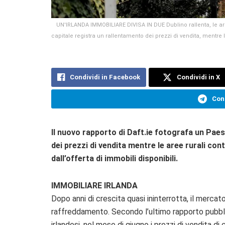
UN'IRLANDA IMMOBILIARE DIVISA IN DUE Dublino rallenta, le ar
capitale registra un rallentamento dei prezzi di vendita, mentr
Condividi in Facebook
Condividi in X
Cond
Il nuovo rapporto di Daft.ie fotografa un Paes
dei prezzi di vendita mentre le aree rurali con
dall’offerta di immobili disponibili.
IMMOBILIARE IRLANDA
Dopo anni di crescita quasi ininterrotta, il mercat
raffreddamento. Secondo l’ultimo rapporto pubb
irlandesi, nel mese di giugno i prezzi di vendita di