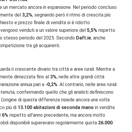
ue un mercato ancora in espansione. Nel periodo concluso
iamente del
3,2%
, segnando però il ritmo di crescita più
hiesto e prezzo finale di vendita si è ridotto
i vengono venduti a un valore superiore del
5,5%
rispetto
lo stesso periodo del 2025. Secondo
Daft.ie
, anche
mpetizione tra gli acquirenti.
arda il crescente divario tra città e aree rurali. Mentre a
icamente dimezzata fino al
3%
, nelle altre grandi città
variazione annua pari a
-0,2%
. Al contrario, nelle aree rurali
tenuta, confermando quello che gli analisti definiscono
L’origine di questa differenza risiede ancora una volta
oco più di
13.100 abitazioni di seconda mano
in vendita
l
6%
rispetto all’anno precedente, ma ancora molto
obili disponibili superavano regolarmente quota
26.000
.