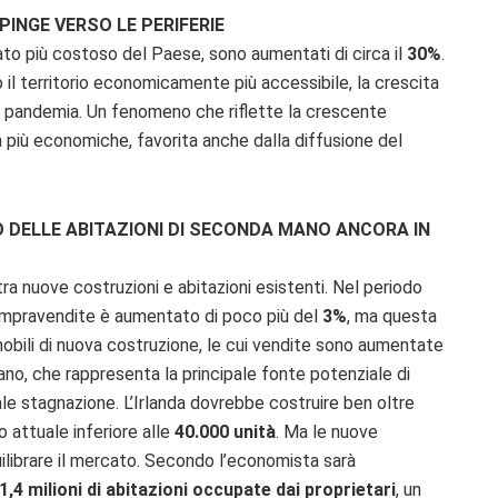
SPINGE VERSO LE PERIFERIE
cato più costoso del Paese, sono aumentati di circa il
30%
.
o il territorio economicamente più accessibile, la crescita
lla pandemia. Un fenomeno che riflette la crescente
tà più economiche, favorita anche dalla diffusione del
 DELLE ABITAZIONI DI SECONDA MANO ANCORA IN
tra nuove costruzioni e abitazioni esistenti. Nel periodo
ompravendite è aumentato di poco più del
3%
, ma questa
obili di nuova costruzione, le cui vendite sono aumentate
ano, che rappresenta la principale fonte potenziale di
le stagnazione. L’Irlanda dovrebbe costruire ben oltre
o attuale inferiore alle
40.000 unità
. Ma le nuove
quilibrare il mercato. Secondo l’economista sarà
1,4 milioni di abitazioni occupate dai proprietari
, un