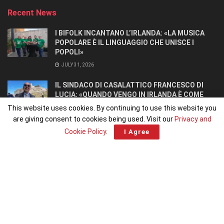
Recent News
I BIFOLK INCANTANO L’IRLANDA: «LA MUSICA
POPOLARE È IL LINGUAGGIO CHE UNISCE I
POPOLI»
JULY 31, 2026
IL SINDACO DI CASALATTICO FRANCESCO DI
LUCIA: «QUANDO VENGO IN IRLANDA È COME
TORNARE A CASA».
This website uses cookies. By continuing to use this website you
JULY 27, 2026
are giving consent to cookies being used. Visit our
Privacy and
Cookie Policy
.
I Agree
Home
Home 1
© 2026
Irlandiani.com
– Piattaforma editoriale degli
Italiani in Irlanda
,
fondata e diretta da
Francesco Dominoni
|
Chi siamo
|
Pubblicità
|
Contatti
|
Elisa Calpona
|
Programma