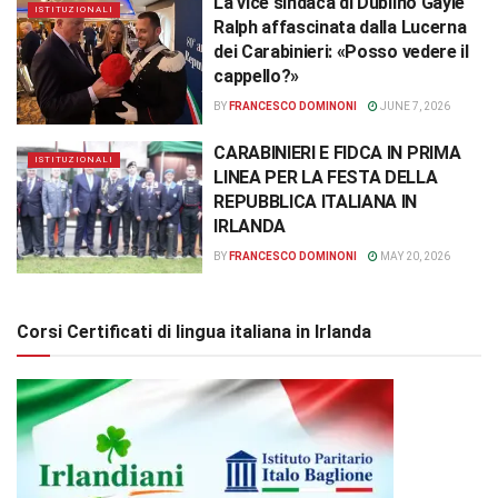
La vice sindaca di Dublino Gayle
ISTITUZIONALI
Ralph affascinata dalla Lucerna
dei Carabinieri: «Posso vedere il
cappello?»
BY
FRANCESCO DOMINONI
JUNE 7, 2026
CARABINIERI E FIDCA IN PRIMA
ISTITUZIONALI
LINEA PER LA FESTA DELLA
REPUBBLICA ITALIANA IN
IRLANDA
BY
FRANCESCO DOMINONI
MAY 20, 2026
Corsi Certificati di lingua italiana in Irlanda