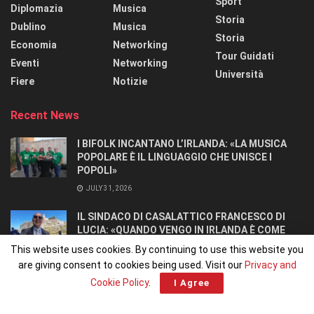
Sport
Diplomazia
Musica
Storia
Dublino
Musica
Storia
Economia
Networking
Tour Guidati
Eventi
Networking
Università
Fiere
Notizie
Recent News
I BIFOLK INCANTANO L’IRLANDA: «LA MUSICA
POPOLARE È IL LINGUAGGIO CHE UNISCE I
POPOLI»
JULY 31, 2026
IL SINDACO DI CASALATTICO FRANCESCO DI
LUCIA: «QUANDO VENGO IN IRLANDA È COME
TORNARE A CASA».
This website uses cookies. By continuing to use this website you
JULY 27, 2026
are giving consent to cookies being used. Visit our
Privacy and
Cookie Policy
.
I Agree