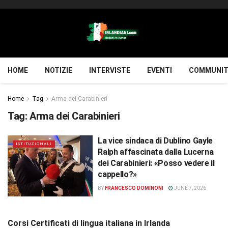
HOME
NOTIZIE
INTERVISTE
EVENTI
COMMUNIT
Home
Tag
Arma dei Carabinieri
Tag:
Arma dei Carabinieri
La vice sindaca di Dublino Gayle
ISTITUZIONALI
Ralph affascinata dalla Lucerna
dei Carabinieri: «Posso vedere il
cappello?»
BY
FRANCESCO DOMINONI
JUNE 7, 2026
Corsi Certificati di lingua italiana in Irlanda