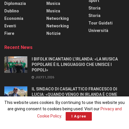
Sport
Diplomazia
Musica
Storia
Dublino
Musica
Storia
Economia
Networking
Tour Guidati
Eventi
Networking
Università
Fiere
Notizie
Recent News
I BIFOLK INCANTANO L’IRLANDA: «LA MUSICA
POPOLARE È IL LINGUAGGIO CHE UNISCE I
POPOLI»
JULY 31, 2026
IL SINDACO DI CASALATTICO FRANCESCO DI
LUCIA: «QUANDO VENGO IN IRLANDA È COME
TORNARE A CASA».
This website uses cookies. By continuing to use this website you
JULY 27, 2026
are giving consent to cookies being used. Visit our
Privacy and
Cookie Policy
.
I Agree