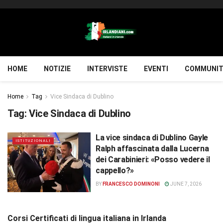
HOME
NOTIZIE
INTERVISTE
EVENTI
COMMUNIT
Home
Tag
Vice Sindaca di Dublino
Tag:
Vice Sindaca di Dublino
La vice sindaca di Dublino Gayle
ISTITUZIONALI
Ralph affascinata dalla Lucerna
dei Carabinieri: «Posso vedere il
cappello?»
BY
FRANCESCO DOMINONI
JUNE 7, 2026
Corsi Certificati di lingua italiana in Irlanda