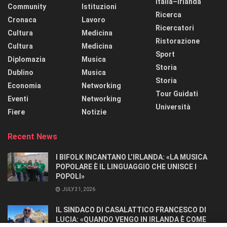
Italia–Irlanda
Community
Istituzioni
Ricerca
Cronaca
Lavoro
Ricercatori
Cultura
Medicina
Ristorazione
Cultura
Medicina
Sport
Diplomazia
Musica
Storia
Dublino
Musica
Storia
Economia
Networking
Tour Guidati
Eventi
Networking
Università
Fiere
Notizie
Recent News
I BIFOLK INCANTANO L’IRLANDA: «LA MUSICA
POPOLARE È IL LINGUAGGIO CHE UNISCE I
POPOLI»
JULY 31, 2026
IL SINDACO DI CASALATTICO FRANCESCO DI
LUCIA: «QUANDO VENGO IN IRLANDA È COME