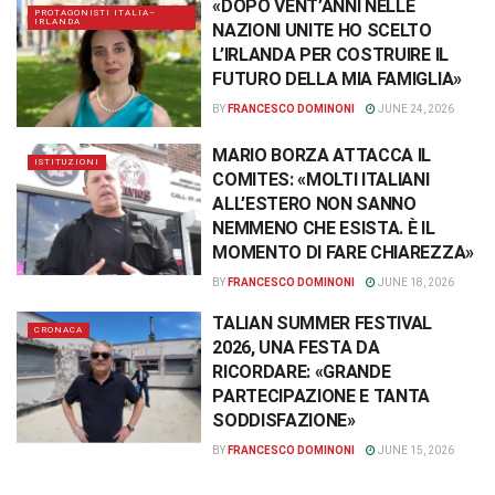
«DOPO VENT’ANNI NELLE
PROTAGONISTI ITALIA–
IRLANDA
NAZIONI UNITE HO SCELTO
L’IRLANDA PER COSTRUIRE IL
FUTURO DELLA MIA FAMIGLIA»
BY
FRANCESCO DOMINONI
JUNE 24, 2026
MARIO BORZA ATTACCA IL
ISTITUZIONI
COMITES: «MOLTI ITALIANI
ALL’ESTERO NON SANNO
NEMMENO CHE ESISTA. È IL
MOMENTO DI FARE CHIAREZZA»
BY
FRANCESCO DOMINONI
JUNE 18, 2026
TALIAN SUMMER FESTIVAL
CRONACA
2026, UNA FESTA DA
RICORDARE: «GRANDE
PARTECIPAZIONE E TANTA
SODDISFAZIONE»
BY
FRANCESCO DOMINONI
JUNE 15, 2026