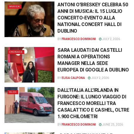
ANTONI O’BRESKEY CELEBRA 50
MUSICA
ANNI DI MUSICA: IL 15 LUGLIO
CONCERTO-EVENTO ALLA
NATIONAL CONCERT HALL DI
DUBLINO
BY
FRANCESCO DOMINONI
JULY 2, 2026
SARA LAUDATI DAI CASTELLI
CRONACA
ROMANI A OPERATIONS
MANAGER NELLA SEDE
EUROPEA DI GOOGLE A DUBLINO
BY
ELISA CALPONA
JULY 2, 2026
DALL’ITALIA ALL’IRLANDA IN
BLOG
FURGONE: IL LUNGO VIAGGIO DI
FRANCESCO MORELLI TRA
CASALATTICO E CASHEL, OLTRE
1.900 CHILOMETRI
BY
FRANCESCO DOMINONI
JUNE 25, 2026