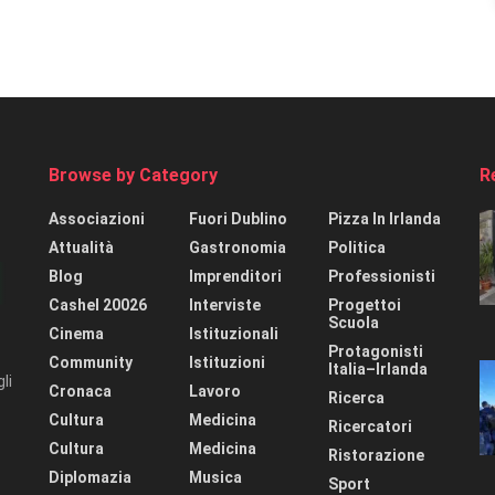
Browse by Category
R
Associazioni
Fuori Dublino
Pizza In Irlanda
Attualità
Gastronomia
Politica
Blog
Imprenditori
Professionisti
Cashel 20026
Interviste
Progettoi
Scuola
Cinema
Istituzionali
Protagonisti
Community
Istituzioni
Italia–Irlanda
li
Cronaca
Lavoro
Ricerca
Cultura
Medicina
Ricercatori
Cultura
Medicina
Ristorazione
Diplomazia
Musica
Sport