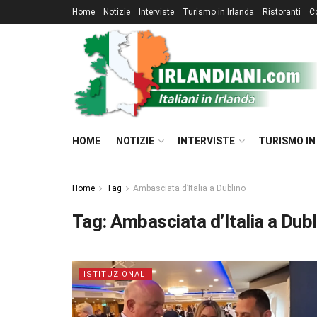
Home
Notizie
Interviste
Turismo in Irlanda
Ristoranti
C
HOME
NOTIZIE
INTERVISTE
TURISMO IN
Home
Tag
Ambasciata d’Italia a Dublino
Tag:
Ambasciata d’Italia a Dubl
ISTITUZIONALI