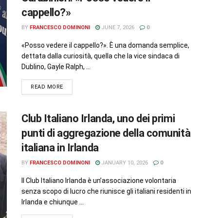
cappello?»
BY
FRANCESCO DOMINONI
JUNE 7, 2026
0
«Posso vedere il cappello?». È una domanda semplice,
dettata dalla curiosità, quella che la vice sindaca di
Dublino, Gayle Ralph, ...
READ MORE
Club Italiano Irlanda, uno dei primi
punti di aggregazione della comunità
italiana in Irlanda
BY
FRANCESCO DOMINONI
JANUARY 10, 2026
0
Il Club Italiano Irlanda è un’associazione volontaria
senza scopo di lucro che riunisce gli italiani residenti in
Irlanda e chiunque ...