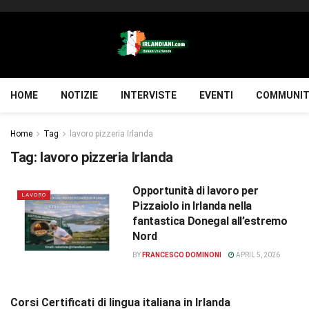
HOME
NOTIZIE
INTERVISTE
EVENTI
COMMUNIT
Home
Tag
lavoro pizzeria Irlanda
Tag:
lavoro pizzeria Irlanda
Opportunità di lavoro per
LAVORO
Pizzaiolo in Irlanda nella
fantastica Donegal all’estremo
Nord
BY
FRANCESCO DOMINONI
APRIL 5, 2026
Corsi Certificati di lingua italiana in Irlanda