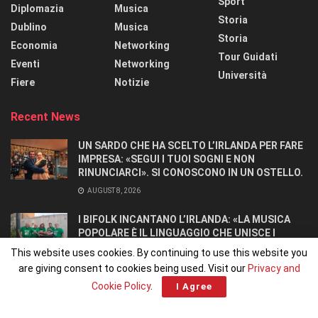
Sport
Diplomazia
Musica
Storia
Dublino
Musica
Storia
Economia
Networking
Tour Guidati
Eventi
Networking
Università
Fiere
Notizie
Recent News
UN SARDO CHE HA SCELTO L’IRLANDA PER FARE
IMPRESA: «SEGUI I TUOI SOGNI E NON
RINUNCIARCI». SI CONOSCONO IN UN OSTELLO.
AUGUST 8, 2026
I BIFOLK INCANTANO L’IRLANDA: «LA MUSICA
POPOLARE È IL LINGUAGGIO CHE UNISCE I
POPOLI»
This website uses cookies. By continuing to use this website you
JULY 31, 2026
are giving consent to cookies being used. Visit our
Privacy and
Cookie Policy
.
I Agree