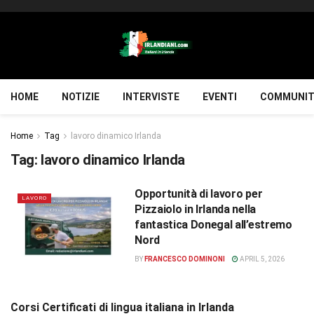
HOME
NOTIZIE
INTERVISTE
EVENTI
COMMUNIT
Home
Tag
lavoro dinamico Irlanda
Tag:
lavoro dinamico Irlanda
Opportunità di lavoro per
LAVORO
Pizzaiolo in Irlanda nella
fantastica Donegal all’estremo
Nord
BY
FRANCESCO DOMINONI
APRIL 5, 2026
Corsi Certificati di lingua italiana in Irlanda