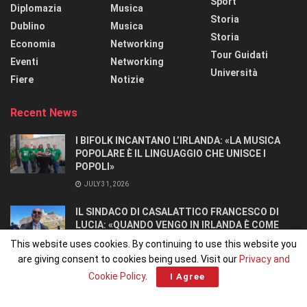
Sport
Diplomazia
Musica
Storia
Dublino
Musica
Storia
Economia
Networking
Tour Guidati
Eventi
Networking
Università
Fiere
Notizie
Recent News
I BIFOLK INCANTANO L’IRLANDA: «LA MUSICA
POPOLARE È IL LINGUAGGIO CHE UNISCE I
POPOLI»
JULY 31, 2026
IL SINDACO DI CASALATTICO FRANCESCO DI
LUCIA: «QUANDO VENGO IN IRLANDA È COME
TORNARE A CASA».
This website uses cookies. By continuing to use this website you
JULY 27, 2026
are giving consent to cookies being used. Visit our
Privacy and
Cookie Policy
.
I Agree