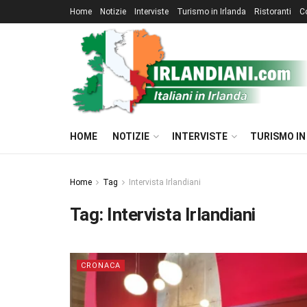
Home
Notizie
Interviste
Turismo in Irlanda
Ristoranti
C
HOME
NOTIZIE
INTERVISTE
TURISMO IN
Home
Tag
Intervista Irlandiani
Tag:
Intervista Irlandiani
CRONACA