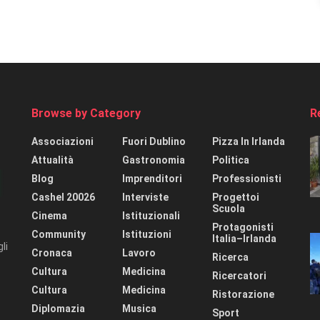
Browse by Category
R
Associazioni
Fuori Dublino
Pizza In Irlanda
Attualità
Gastronomia
Politica
Blog
Imprenditori
Professionisti
Cashel 20026
Interviste
Progettoi
Scuola
Cinema
Istituzionali
Protagonisti
Community
Istituzioni
Italia–Irlanda
li
Cronaca
Lavoro
Ricerca
Cultura
Medicina
Ricercatori
Cultura
Medicina
Ristorazione
Diplomazia
Musica
Sport