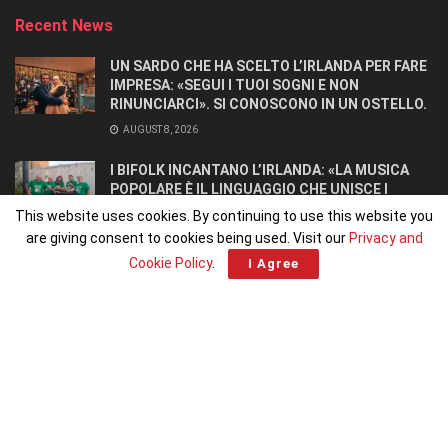
Recent News
UN SARDO CHE HA SCELTO L’IRLANDA PER FARE
IMPRESA: «SEGUI I TUOI SOGNI E NON
RINUNCIARCI». SI CONOSCONO IN UN OSTELLO.
AUGUST 8, 2026
I BIFOLK INCANTANO L’IRLANDA: «LA MUSICA
POPOLARE È IL LINGUAGGIO CHE UNISCE I
POPOLI»
This website uses cookies. By continuing to use this website you
JULY 31, 2026
are giving consent to cookies being used. Visit our
Privacy and
Cookie Policy
.
I Agree
Home
Home 1
© 2026
Irlandiani.com
– Piattaforma editoriale degli
Italiani in Irlanda
,
fondata e diretta da
Francesco Dominoni
|
Chi siamo
|
Pubblicità
|
Contatti
|
Elisa Calpona
|
Programma