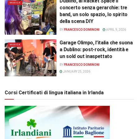
Dublino, al Racket Space il
MUSICA
concerto senza gerarchie: tre
band, un solo spazio, lo spirito
della scena DIY
BY
FRANCESCO DOMINONI
APRIL 9, 2026
Garage Olimpo, l’italia che suona
MUSICA
a Dublino: post-rock, identità e
un sold out inaspettato
BY
FRANCESCO DOMINONI
JANUARY 25, 2026
Corsi Certificati di lingua italiana in Irlanda