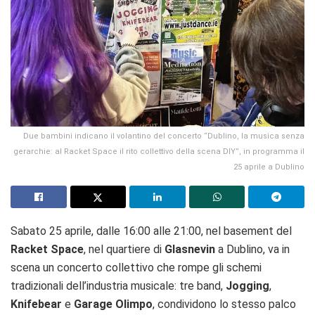
Due bambini indicano il volantino del concerto “Dublino, la musica senza
gerarchie: al Racket Space il rito collettivo della scena DIY”, in programma il
25 aprile a Dublino
Sabato 25 aprile, dalle 16:00 alle 21:00, nel basement del
Racket Space
, nel quartiere di
Glasnevin
a Dublino, va in
scena un concerto collettivo che rompe gli schemi
tradizionali dell’industria musicale: tre band,
Jogging
,
Knifebear
e
Garage Olimpo
, condividono lo stesso palco