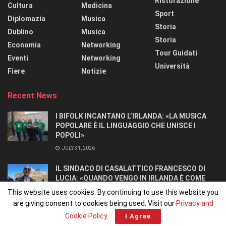
Ristorazione
Cultura
Medicina
Sport
Diplomazia
Musica
Storia
Dublino
Musica
Storia
Economia
Networking
Tour Guidati
Eventi
Networking
Università
Fiere
Notizie
Recent News
I BIFOLK INCANTANO L’IRLANDA: «LA MUSICA
POPOLARE È IL LINGUAGGIO CHE UNISCE I
POPOLI»
JULY 31, 2026
IL SINDACO DI CASALATTICO FRANCESCO DI
LUCIA: «QUANDO VENGO IN IRLANDA È COME
TORNARE A CASA».
This website uses cookies. By continuing to use this website you
JULY 27, 2026
are giving consent to cookies being used. Visit our
Privacy and
Cookie Policy
.
I Agree