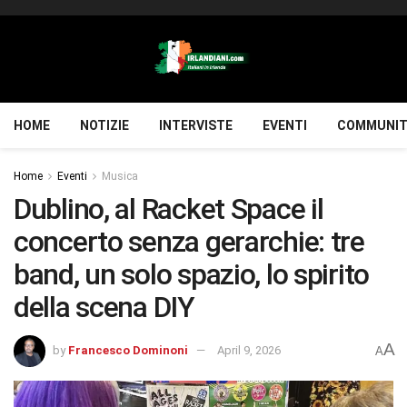
HOME
NOTIZIE
INTERVISTE
EVENTI
COMMUNIT
Home
Eventi
Musica
Dublino, al Racket Space il
concerto senza gerarchie: tre
band, un solo spazio, lo spirito
della scena DIY
A
by
Francesco Dominoni
April 9, 2026
A