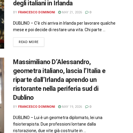
degli italiani in Irlanda
BY
FRANCESCO DOMINONI
MAY 21, 2026
0
DUBLINO – C’è chi arriva in Irlanda per lavorare qualche
mese e poi decide di restare una vita. Chi parte ...
READ MORE
Massimiliano D’Alessandro,
geometra italiano, lascia l’Italia e
riparte dall’Irlanda aprendo un
ristorante nella periferia sud di
Dublino
BY
FRANCESCO DOMINONI
MAY 19, 2026
0
DUBLINO – Lui è un geometra diplomato, lei una
fisioterapista. Due professioni lontane dalla
ristorazione, due vite già costruite in ...