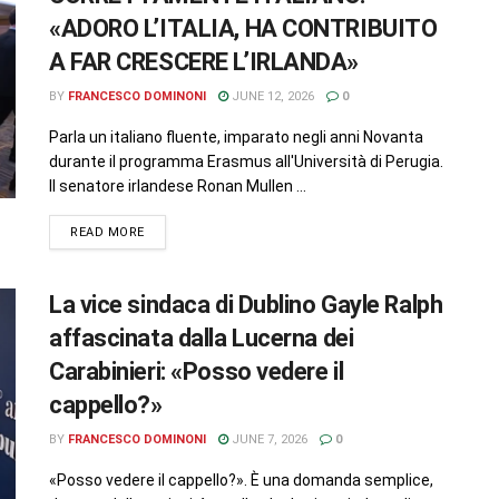
«ADORO L’ITALIA, HA CONTRIBUITO
A FAR CRESCERE L’IRLANDA»
BY
FRANCESCO DOMINONI
JUNE 12, 2026
0
Parla un italiano fluente, imparato negli anni Novanta
durante il programma Erasmus all'Università di Perugia.
Il senatore irlandese Ronan Mullen ...
READ MORE
La vice sindaca di Dublino Gayle Ralph
affascinata dalla Lucerna dei
Carabinieri: «Posso vedere il
cappello?»
BY
FRANCESCO DOMINONI
JUNE 7, 2026
0
«Posso vedere il cappello?». È una domanda semplice,