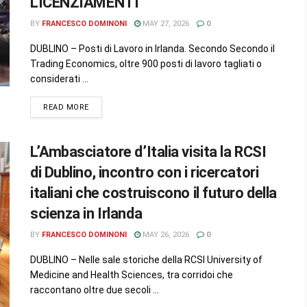
LICENZIAMENTI
BY
FRANCESCO DOMINONI
MAY 27, 2026
0
DUBLINO – Posti di Lavoro in Irlanda. Secondo Secondo il
Trading Economics, oltre 900 posti di lavoro tagliati o
considerati ...
READ MORE
L’Ambasciatore d’Italia visita la RCSI
di Dublino, incontro con i ricercatori
italiani che costruiscono il futuro della
scienza in Irlanda
BY
FRANCESCO DOMINONI
MAY 26, 2026
0
DUBLINO – Nelle sale storiche della RCSI University of
Medicine and Health Sciences, tra corridoi che
raccontano oltre due secoli ...