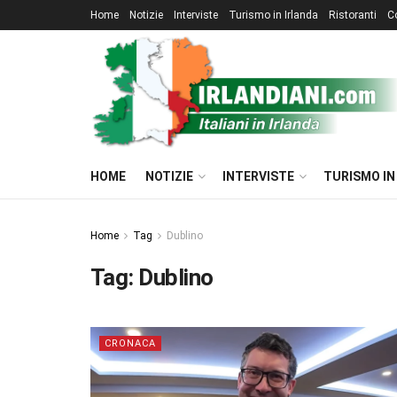
Home
Notizie
Interviste
Turismo in Irlanda
Ristoranti
C
HOME
NOTIZIE
INTERVISTE
TURISMO IN
Home
Tag
Dublino
Tag:
Dublino
CRONACA