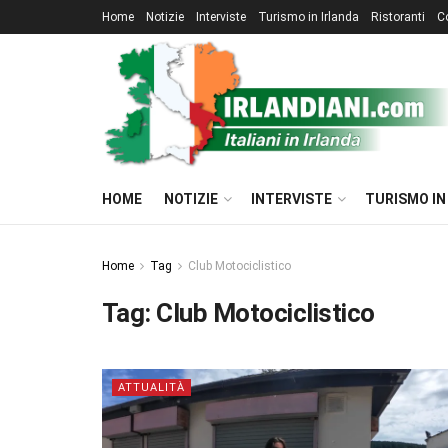
Home
Notizie
Interviste
Turismo in Irlanda
Ristoranti
C
HOME
NOTIZIE
INTERVISTE
TURISMO IN
Home
Tag
Club Motociclistico
Tag:
Club Motociclistico
ATTUALITÀ