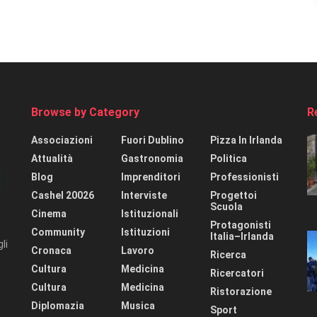
Browse by Category
R
Associazioni
Fuori Dublino
Pizza In Irlanda
Attualità
Gastronomia
Politica
Blog
Imprenditori
Professionisti
Cashel 20026
Interviste
Progettoi
Scuola
Cinema
Istituzionali
Protagonisti
Community
Istituzioni
Italia–Irlanda
li
Cronaca
Lavoro
Ricerca
Cultura
Medicina
Ricercatori
Cultura
Medicina
Ristorazione
Diplomazia
Musica
Sport