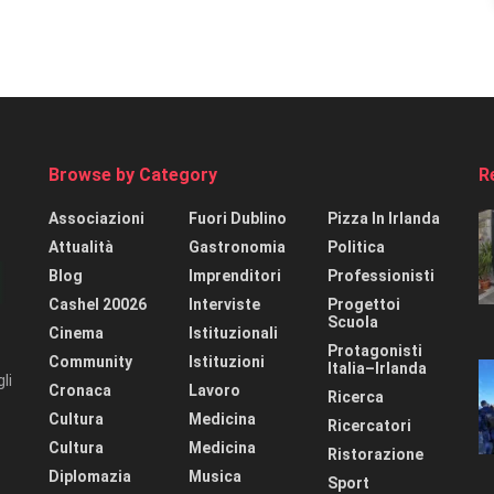
Browse by Category
R
Associazioni
Fuori Dublino
Pizza In Irlanda
Attualità
Gastronomia
Politica
Blog
Imprenditori
Professionisti
Cashel 20026
Interviste
Progettoi
Scuola
Cinema
Istituzionali
Protagonisti
Community
Istituzioni
Italia–Irlanda
li
Cronaca
Lavoro
Ricerca
Cultura
Medicina
Ricercatori
Cultura
Medicina
Ristorazione
Diplomazia
Musica
Sport