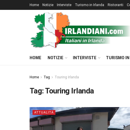
Home
Notizie
Interviste
Turismo in Irlanda
Ristoranti
C
HOME
NOTIZIE
INTERVISTE
TURISMO IN
Home
Tag
Touring Irlanda
Tag:
Touring Irlanda
ATTUALITÀ