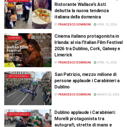
Ristorante Wallace’s Asti
debutta la nuova tendenza
italiana della domenica
BY
FRANCESCO DOMINONI
APRIL 15, 2026
Cinema italiano protagonista in
CINEMA
Irlanda: al via l’Italian Film Festival
2026 tra Dublino, Cork, Galway e
Limerick
BY
FRANCESCO DOMINONI
APRIL 15, 2026
San Patrizio, mezzo milione di
ISTITUZIONALI
persone applaude i Carabinieri a
Dublino
BY
FRANCESCO DOMINONI
MARCH 22, 2026
Dublino applaude i Carabinieri:
ISTITUZIONALI
Morelli protagonista tra
autografi, strette di mano e