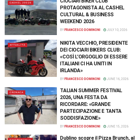
CIOCIARI BIKER CLUB
CASHEL 20026
PROTAGONISTA AL CASHEL
CULTURAL & BUSINESS
WEEKEND 2026
BY
FRANCESCO DOMINONI
JULY 10, 2026
NIKITA VECCHIO, PRESIDENTE
ATTUALITÀ
DEI CIOCIARI BIKERS CLUB:
«COSÌ L’ORGOGLIO DI ESSERE
ITALIANI CI HA UNITI IN
IRLANDA»
BY
FRANCESCO DOMINONI
JUNE 16, 2026
TALIAN SUMMER FESTIVAL
CRONACA
2026, UNA FESTA DA
RICORDARE: «GRANDE
PARTECIPAZIONE E TANTA
SODDISFAZIONE»
BY
FRANCESCO DOMINONI
JUNE 15, 2026
Dublino scopre il Pizza Brunch, al
GASTRONOMIA