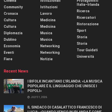
Cinema
Istituzionali
Protagonisti
Italia–Irlanda
Community
Istituzioni
Ricerca
Cronaca
Lavoro
Ricercatori
Cultura
Medicina
Ristorazione
Cultura
Medicina
Sport
Diplomazia
Musica
Storia
Dublino
Musica
Storia
Economia
Networking
Tour Guidati
Eventi
Networking
Università
Fiere
Notizie
Recent News
I BIFOLK INCANTANO L’IRLANDA: «LA MUSICA
POPOLARE È IL LINGUAGGIO CHE UNISCE I
POPOLI»
JULY 31, 2026
IL SINDACO DI CASALATTICO FRANCESCO DI